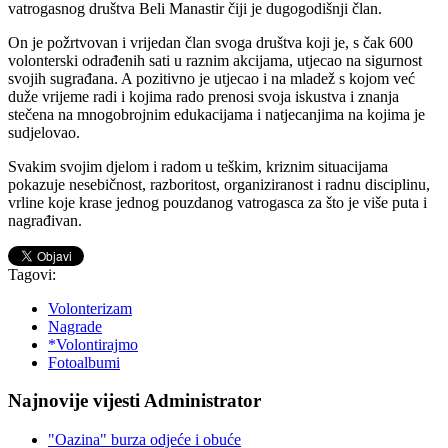
vatrogasnog društva Beli Manastir čiji je dugogodišnji član.
On je požrtvovan i vrijedan član svoga društva koji je, s čak 600
volonterski odrađenih sati u raznim akcijama, utjecao na sigurnost
svojih sugrađana. A pozitivno je utjecao i na mladež s kojom već
duže vrijeme radi i kojima rado prenosi svoja iskustva i znanja
stečena na mnogobrojnim edukacijama i natjecanjima na kojima je
sudjelovao.
Svakim svojim djelom i radom u teškim, kriznim situacijama
pokazuje nesebičnost, razboritost, organiziranost i radnu disciplinu,
vrline koje krase jednog pouzdanog vatrogasca za što je više puta i
nagrađivan.
Tagovi:
Volonterizam
Nagrade
*Volontirajmo
Fotoalbumi
Najnovije vijesti Administrator
"Oazina" burza odjeće i obuće