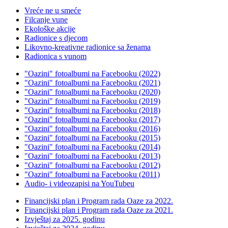
Vreće ne u smeće
Filcanje vune
Ekološke akcije
Radionice s djecom
Likovno-kreativne radionice sa ženama
Radionica s vunom
"Oazini" fotoalbumi na Facebooku (2022)
"Oazini" fotoalbumi na Facebooku (2021)
"Oazini" fotoalbumi na Facebooku (2020)
"Oazini" fotoalbumi na Facebooku (2019)
"Oazini" fotoalbumi na Facebooku (2018)
"Oazini" fotoalbumi na Facebooku (2017)
"Oazini" fotoalbumi na Facebooku (2016)
"Oazini" fotoalbumi na Facebooku (2015)
"Oazini" fotoalbumi na Facebooku (2014)
"Oazini" fotoalbumi na Facebooku (2013)
"Oazini" fotoalbumi na Facebooku (2012)
"Oazini" fotoalbumi na Facebooku (2011)
Audio- i videozapisi na YouTubeu
Financijski plan i Program rada Oaze za 2022.
Financijski plan i Program rada Oaze za 2021.
Izvještaj za 2025. godinu