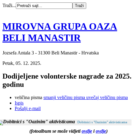
Traži...
MIROVNA GRUPA OAZA
BELI MANASTIR
Jozsefa Antala 3 - 31300 Beli Manastir - Hrvatska
Petak, 05. 12. 2025.
Dodijeljene volonterske nagrade za 2025.
godinu
veličina pisma
smanji veličinu pisma
uvečaj veličinu pisma
Ispis
Pošalji e-mail
Dobitnici s "Oazinim" aktivisticama
(fotoalbum se može vidjeti
ovdje
i
ovdje
)