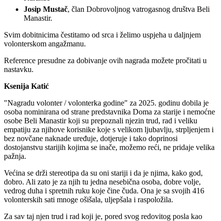
Josip Mustač
, član Dobrovoljnog vatrogasnog društva Beli
Manastir.
Svim dobitnicima čestitamo od srca i želimo uspjeha u daljnjem
volonterskom angažmanu.
Reference presudne za dobivanje ovih nagrada možete pročitati u
nastavku.
Ksenija Katić
"Nagradu volonter / volonterka godine" za 2025. godinu dobila je
osoba nominirana od strane predstavnika Doma za starije i nemoćne
osobe Beli Manastir koji su prepoznali njezin trud, rad i veliku
empatiju za njihove korisnike koje s velikom ljubavlju, strpljenjem i
bez novčane naknade uređuje, dotjeruje i tako doprinosi
dostojanstvu starijih kojima se inače, možemo reći, ne pridaje velika
pažnja.
Većina se drži stereotipa da su oni stariji i da je njima, kako god,
dobro. Ali zato je za njih tu jedna nesebična osoba, dobre volje,
vedrog duha i spretnih ruku koje čine čuda. Ona je sa svojih 416
volonterskih sati mnoge ošišala, uljepšala i raspoložila.
Za sav taj njen trud i rad koji je, pored svog redovitog posla kao