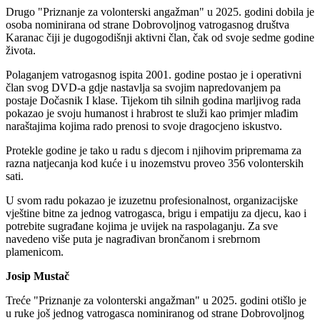
Drugo "Priznanje za volonterski angažman" u 2025. godini dobila je
osoba nominirana od strane Dobrovoljnog vatrogasnog društva
Karanac čiji je dugogodišnji aktivni član, čak od svoje sedme godine
života.
Polaganjem vatrogasnog ispita 2001. godine postao je i operativni
član svog DVD-a gdje nastavlja sa svojim napredovanjem pa
postaje Dočasnik I klase. Tijekom tih silnih godina marljivog rada
pokazao je svoju humanost i hrabrost te služi kao primjer mlađim
naraštajima kojima rado prenosi to svoje dragocjeno iskustvo.
Protekle godine je tako u radu s djecom i njihovim pripremama za
razna natjecanja kod kuće i u inozemstvu proveo 356 volonterskih
sati.
U svom radu pokazao je izuzetnu profesionalnost, organizacijske
vještine bitne za jednog vatrogasca, brigu i empatiju za djecu, kao i
potrebite sugrađane kojima je uvijek na raspolaganju. Za sve
navedeno više puta je nagrađivan brončanom i srebrnom
plamenicom.
Josip Mustač
Treće "Priznanje za volonterski angažman" u 2025. godini otišlo je
u ruke još jednog vatrogasca nominiranog od strane Dobrovoljnog