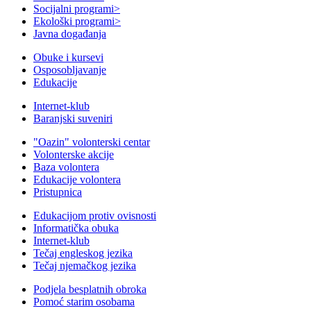
Socijalni programi
>
Ekološki programi
>
Javna događanja
Obuke i kursevi
Osposobljavanje
Edukacije
Internet-klub
Baranjski suveniri
"Oazin" volonterski centar
Volonterske akcije
Baza volontera
Edukacije volontera
Pristupnica
Edukacijom protiv ovisnosti
Informatička obuka
Internet-klub
Tečaj engleskog jezika
Tečaj njemačkog jezika
Podjela besplatnih obroka
Pomoć starim osobama