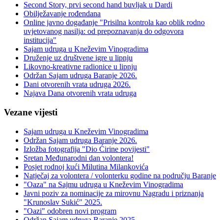
Second Story, prvi second hand buvljak u Dardi
Obilježavanje rođendana
Online javno događanje "Prisilna kontrola kao oblik rodno
uvjetovanog nasilja: od prepoznavanja do odgovora
institucija"
Sajam udruga u Kneževim Vinogradima
Druženje uz društvene igre u lipnju
Likovno-kreativne radionice u lipnju
Održan Sajam udruga Baranje 2026.
Dani otvorenih vrata udruga 2026.
Najava Dana otvorenih vrata udruga
Vezane vijesti
Sajam udruga u Kneževim Vinogradima
Održan Sajam udruga Baranje 2026.
Izložba fotografija "Dio Ćirine povijesti"
Sretan Međunarodni dan volontera!
Posjet rodnoj kući Milutina Milankovića
Natječaj za volontera / volonterku godine na području Baranje
"Oaza" na Sajmu udruga u Kneževim Vinogradima
Javni poziv za nominacije za mirovnu Nagradu i priznanja
"Krunoslav Sukić" 2025.
"Oazi" odobren novi program
Održan Sajam udruga Baranje 2025.