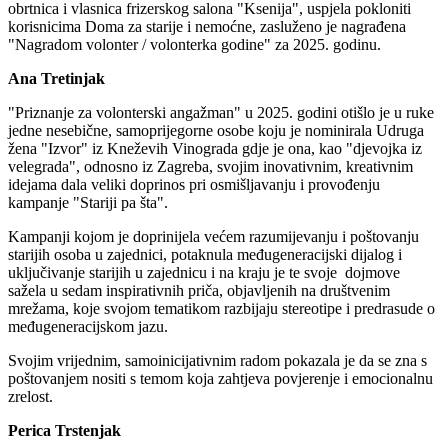
obrtnica i vlasnica frizerskog salona "Ksenija", uspjela pokloniti
korisnicima Doma za starije i nemoćne, zasluženo je nagrađena
"Nagradom volonter / volonterka godine" za 2025. godinu.
Ana Tretinjak
"Priznanje za volonterski angažman" u 2025. godini otišlo je u ruke
jedne nesebične, samoprijegorne osobe koju je nominirala Udruga
žena "Izvor" iz Kneževih Vinograda gdje je ona, kao "djevojka iz
velegrada", odnosno iz Zagreba, svojim inovativnim, kreativnim
idejama dala veliki doprinos pri osmišljavanju i provođenju
kampanje "Stariji pa šta".
Kampanji kojom je doprinijela većem razumijevanju i poštovanju
starijih osoba u zajednici, potaknula međugeneracijski dijalog i
uključivanje starijih u zajednicu i na kraju je te svoje dojmove
sažela u sedam inspirativnih priča, objavljenih na društvenim
mrežama, koje svojom tematikom razbijaju stereotipe i predrasude o
međugeneracijskom jazu.
Svojim vrijednim, samoinicijativnim radom pokazala je da se zna s
poštovanjem nositi s temom koja zahtjeva povjerenje i emocionalnu
zrelost.
Perica Trstenjak