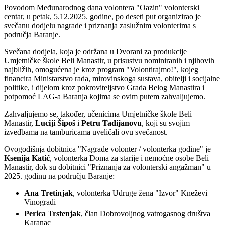
Povodom Međunarodnog dana volontera "Oazin" volonterski
centar, u petak, 5.12.2025. godine, po deseti put organizirao je
svečanu dodjelu nagrade i priznanja zaslužnim volonterima s
područja Baranje.
Svečana dodjela, koja je održana u Dvorani za produkcije
Umjetničke škole Beli Manastir, u prisustvu nominiranih i njihovih
najbližih, omogućena je kroz program "Volontirajmo!", kojeg
financira Ministarstvo rada, mirovinskoga sustava, obitelji i socijalne
politike, i dijelom kroz pokroviteljstvo Grada Belog Manastira i
potpomoć LAG-a Baranja kojima se ovim putem zahvaljujemo.
Zahvaljujemo se, također, učenicima Umjetničke škole Beli
Manastir,
Luciji Šipoš
i
Petru
Tadijanovu
, koji su svojim
izvedbama na tamburicama uveličali ovu svečanost.
Ovogodišnja dobitnica "Nagrade volonter / volonterka godine" je
Ksenija Katić
, volonterka Doma za starije i nemoćne osobe Beli
Manastir, dok su dobitnici "Priznanja za volonterski angažman" u
2025. godinu na području Baranje:
Ana Tretinjak
, volonterka Udruge žena "Izvor" Kneževi
Vinogradi
Perica Trstenjak
, član Dobrovoljnog vatrogasnog društva
Karanac