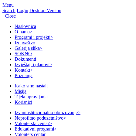
Menu
Search
Login
Desktop Version
Close
Naslovnica
O nama
>
Programi i projekti
>
Izdavaštvo
Galerija slika
>
SOKNO
Dokumenti
Izvještaji i planovi
>
Kontakt
>
Priznanja
Kako smo nastali
Misija
Tijela upravljanja
Korisnici
Izvaninstitucionalno obrazovanje
>
Neprofitno poduzetništvo
>
Volonterski centar
>
Edukativni programi
>
Volonters centar