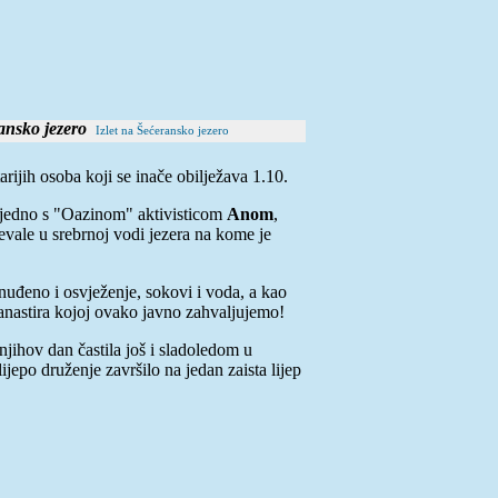
Izlet na Šećeransko jezero
ijih osoba koji se inače obilježava 1.10.
zajedno s "Oazinom" aktivisticom
Anom
,
jevale u srebrnoj vodi jezera na kome je
onuđeno i osvježenje, sokovi i voda, a kao
anastira kojoj ovako javno zahvaljujemo!
 njihov dan častila još i sladoledom u
ijepo druženje završilo na jedan zaista lijep