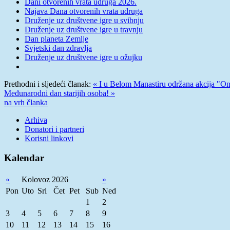
Dani otvorenih vrata udruga 2026.
Najava Dana otvorenih vrata udruga
Druženje uz društvene igre u svibnju
Druženje uz društvene igre u travnju
Dan planeta Zemlje
Svjetski dan zdravlja
Druženje uz društvene igre u ožujku
Prethodni i sljedeći članak:
« I u Belom Manastiru održana akcija "Onlin
Međunarodni dan starijih osoba! »
na vrh članka
Arhiva
Donatori i partneri
Korisni linkovi
Kalendar
«
Kolovoz 2026
»
Pon
Uto
Sri
Čet
Pet
Sub
Ned
1
2
3
4
5
6
7
8
9
10
11
12
13
14
15
16