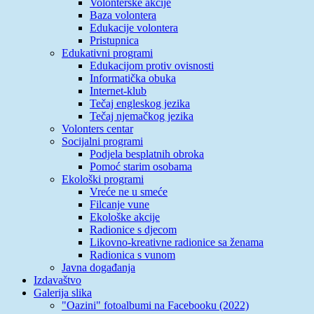
Volonterske akcije
Baza volontera
Edukacije volontera
Pristupnica
Edukativni programi
Edukacijom protiv ovisnosti
Informatička obuka
Internet-klub
Tečaj engleskog jezika
Tečaj njemačkog jezika
Volonters centar
Socijalni programi
Podjela besplatnih obroka
Pomoć starim osobama
Ekološki programi
Vreće ne u smeće
Filcanje vune
Ekološke akcije
Radionice s djecom
Likovno-kreativne radionice sa ženama
Radionica s vunom
Javna događanja
Izdavaštvo
Galerija slika
"Oazini" fotoalbumi na Facebooku (2022)