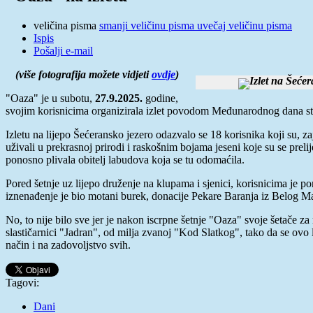
veličina pisma
smanji veličinu pisma
uvečaj veličinu pisma
Ispis
Pošalji e-mail
(više fotografija možete vidjeti
ovdje
)
"Oaza" je u subotu,
27.9.2025.
godine,
svojim korisnicima organizirala izlet povodom Međunarodnog dana star
Izletu na lijepo Šećeransko jezero odazvalo se 18 korisnika koji su, 
uživali u prekrasnoj prirodi i raskošnim bojama jeseni koje su se preli
ponosno plivala obitelj labudova koja se tu odomaćila.
Pored šetnje uz lijepo druženje na klupama i sjenici, korisnicima je p
iznenađenje je bio motani burek, donacije Pekare Baranja iz Belog M
No, to nije bilo sve jer je nakon iscrpne šetnje "Oaza" svoje šetače za
slastičarnici "Jadran", od milja zvanoj "Kod Slatkog", tako da se ovo l
način i na zadovoljstvo svih.
Tagovi:
Dani