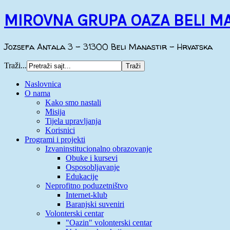
MIROVNA GRUPA OAZA BELI M
Jozsefa Antala 3 - 31300 Beli Manastir - Hrvatska
Traži...
Naslovnica
O nama
Kako smo nastali
Misija
Tijela upravljanja
Korisnici
Programi i projekti
Izvaninstitucionalno obrazovanje
Obuke i kursevi
Osposobljavanje
Edukacije
Neprofitno poduzetništvo
Internet-klub
Baranjski suveniri
Volonterski centar
"Oazin" volonterski centar