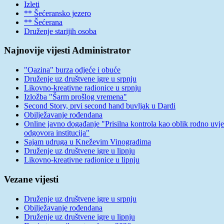
Izleti
** Šećeransko jezero
** Šećerana
Druženje starijih osoba
Najnovije vijesti Administrator
"Oazina" burza odjeće i obuće
Druženje uz društvene igre u srpnju
Likovno-kreativne radionice u srpnju
Izložba "Šarm prošlog vremena"
Second Story, prvi second hand buvljak u Dardi
Obilježavanje rođendana
Online javno događanje "Prisilna kontrola kao oblik rodno uvj
odgovora institucija"
Sajam udruga u Kneževim Vinogradima
Druženje uz društvene igre u lipnju
Likovno-kreativne radionice u lipnju
Vezane vijesti
Druženje uz društvene igre u srpnju
Obilježavanje rođendana
Druženje uz društvene igre u lipnju