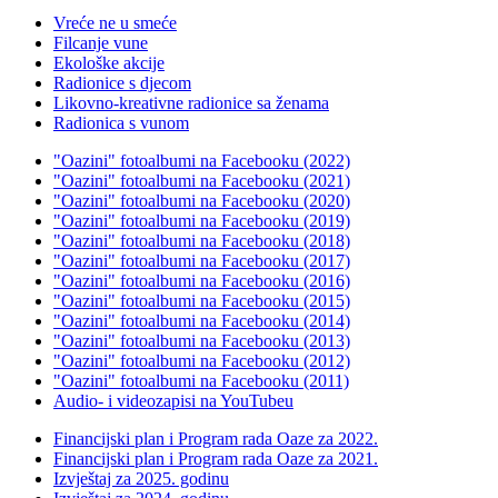
Vreće ne u smeće
Filcanje vune
Ekološke akcije
Radionice s djecom
Likovno-kreativne radionice sa ženama
Radionica s vunom
"Oazini" fotoalbumi na Facebooku (2022)
"Oazini" fotoalbumi na Facebooku (2021)
"Oazini" fotoalbumi na Facebooku (2020)
"Oazini" fotoalbumi na Facebooku (2019)
"Oazini" fotoalbumi na Facebooku (2018)
"Oazini" fotoalbumi na Facebooku (2017)
"Oazini" fotoalbumi na Facebooku (2016)
"Oazini" fotoalbumi na Facebooku (2015)
"Oazini" fotoalbumi na Facebooku (2014)
"Oazini" fotoalbumi na Facebooku (2013)
"Oazini" fotoalbumi na Facebooku (2012)
"Oazini" fotoalbumi na Facebooku (2011)
Audio- i videozapisi na YouTubeu
Financijski plan i Program rada Oaze za 2022.
Financijski plan i Program rada Oaze za 2021.
Izvještaj za 2025. godinu