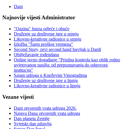
Dani
Najnovije vijesti Administrator
"Oazina" burza odjeće i obuće
Druženje uz društvene igre u srpnju
Likovno-kreativne radionice u srpnju
Izložba "Šarm prošlog vremena"
Second Story, prvi second hand buvljak u Dardi
Obilježavanje rođendana
Online javno događanje "Prisilna kontrola kao oblik rodno
uvjetovanog nasilja: od prepoznavanja do odgovora
institucija"
Sajam udruga u Kneževim Vinogradima
Druženje uz društvene igre u lipnju
Likovno-kreativne radionice u lipnju
Vezane vijesti
Dani otvorenih vrata udruga 2026.
Najava Dana otvorenih vrata udruga
Dan planeta Zemlje
Svjetski dan zdravlja
Sretan Dan žena!