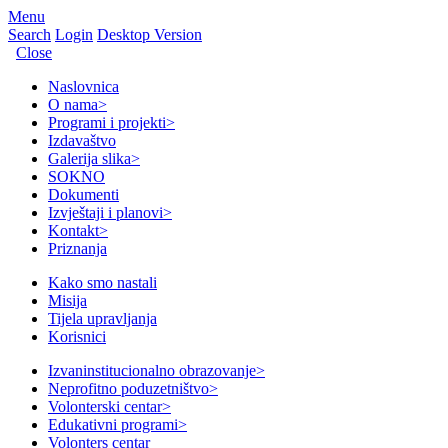
Menu
Search
Login
Desktop Version
Close
Naslovnica
O nama
>
Programi i projekti
>
Izdavaštvo
Galerija slika
>
SOKNO
Dokumenti
Izvještaji i planovi
>
Kontakt
>
Priznanja
Kako smo nastali
Misija
Tijela upravljanja
Korisnici
Izvaninstitucionalno obrazovanje
>
Neprofitno poduzetništvo
>
Volonterski centar
>
Edukativni programi
>
Volonters centar