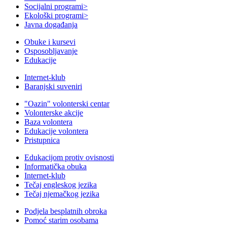
Socijalni programi
>
Ekološki programi
>
Javna događanja
Obuke i kursevi
Osposobljavanje
Edukacije
Internet-klub
Baranjski suveniri
"Oazin" volonterski centar
Volonterske akcije
Baza volontera
Edukacije volontera
Pristupnica
Edukacijom protiv ovisnosti
Informatička obuka
Internet-klub
Tečaj engleskog jezika
Tečaj njemačkog jezika
Podjela besplatnih obroka
Pomoć starim osobama