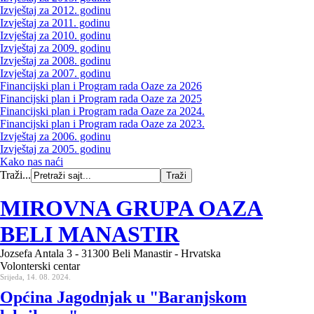
Izvještaj za 2012. godinu
Izvještaj za 2011. godinu
Izvještaj za 2010. godinu
Izvještaj za 2009. godinu
Izvještaj za 2008. godinu
Izvještaj za 2007. godinu
Financijski plan i Program rada Oaze za 2026
Financijski plan i Program rada Oaze za 2025
Financijski plan i Program rada Oaze za 2024.
Financijski plan i Program rada Oaze za 2023.
Izvještaj za 2006. godinu
Izvještaj za 2005. godinu
Kako nas naći
Traži...
MIROVNA GRUPA OAZA
BELI MANASTIR
Jozsefa Antala 3 - 31300 Beli Manastir - Hrvatska
Volonterski centar
Srijeda, 14. 08. 2024.
Općina Jagodnjak u "Baranjskom