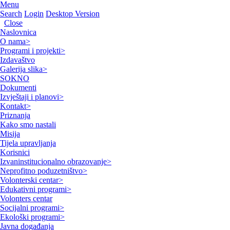
Menu
Search
Login
Desktop Version
Close
Naslovnica
O nama
>
Programi i projekti
>
Izdavaštvo
Galerija slika
>
SOKNO
Dokumenti
Izvještaji i planovi
>
Kontakt
>
Priznanja
Kako smo nastali
Misija
Tijela upravljanja
Korisnici
Izvaninstitucionalno obrazovanje
>
Neprofitno poduzetništvo
>
Volonterski centar
>
Edukativni programi
>
Volonters centar
Socijalni programi
>
Ekološki programi
>
Javna događanja