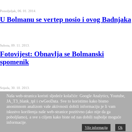
Ponedjeljak, 06. 01. 2014.
U Bolmanu se vertep nosio i ovog Badnjaka
Subota, 09. 11. 2013.
Fotovijest: Obnavlja se Bolmanski
spomenik
Srijeda, 30. 10. 2013.
Medijski odjeci bolmanske promocije
Naša web-stranica koristi sljedeće kolačiće: Google Analytics, Youtube,
JA_T3_blank_tpl i cwGeoData. Sve to koristimo kako bismo
anonimnom analizom vaše aktivnosti dobili informaciju je li vam
iskustvo korištenja naše web-stranice pozitivno (ako nije da ga
poboljšamo), a sve s ciljem kako biste od nas dobili najbolje moguće
informacije.
Subota, 26. 10. 2013.
Više informacija
Ok
Promocija knjige "Bolman je bio Bolman"