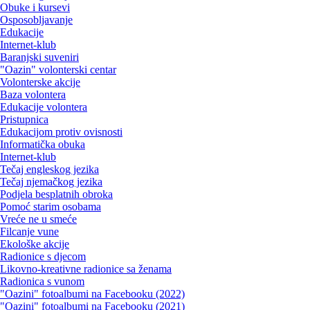
Obuke i kursevi
Osposobljavanje
Edukacije
Internet-klub
Baranjski suveniri
"Oazin" volonterski centar
Volonterske akcije
Baza volontera
Edukacije volontera
Pristupnica
Edukacijom protiv ovisnosti
Informatička obuka
Internet-klub
Tečaj engleskog jezika
Tečaj njemačkog jezika
Podjela besplatnih obroka
Pomoć starim osobama
Vreće ne u smeće
Filcanje vune
Ekološke akcije
Radionice s djecom
Likovno-kreativne radionice sa ženama
Radionica s vunom
"Oazini" fotoalbumi na Facebooku (2022)
"Oazini" fotoalbumi na Facebooku (2021)