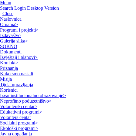
Menu
Search
Login
Desktop Version
Close
Naslovnica
O nama
>
Programi i projekti
>
Izdavaštvo
Galerija slika
>
SOKNO
Dokumenti
Izvještaji i planovi
>
Kontakt
>
Priznanja
Kako smo nastali
Misija
Tijela upravljanja
Korisnici
Izvaninstitucionalno obrazovanje
>
Neprofitno poduzetništvo
>
Volonterski centar
>
Edukativni programi
>
Volonters centar
Socijalni programi
>
Ekološki programi
>
Javna događanja