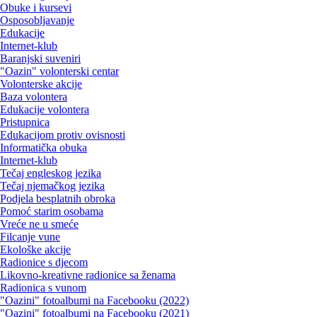
Obuke i kursevi
Osposobljavanje
Edukacije
Internet-klub
Baranjski suveniri
"Oazin" volonterski centar
Volonterske akcije
Baza volontera
Edukacije volontera
Pristupnica
Edukacijom protiv ovisnosti
Informatička obuka
Internet-klub
Tečaj engleskog jezika
Tečaj njemačkog jezika
Podjela besplatnih obroka
Pomoć starim osobama
Vreće ne u smeće
Filcanje vune
Ekološke akcije
Radionice s djecom
Likovno-kreativne radionice sa ženama
Radionica s vunom
"Oazini" fotoalbumi na Facebooku (2022)
"Oazini" fotoalbumi na Facebooku (2021)