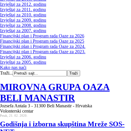
Izvještaj za 2012. godinu
Izvještaj za 2011. godinu
Izvještaj za 2010. godinu
Izvještaj za 2009. godinu
Izvještaj za 2008. godinu
Izvještaj za 2007. godinu
Financijski plan i Program rada Oaze za 2026
Financijski plan i Program rada Oaze za 2025
Financijski plan i Program rada Oaze za 2024.
Financijski plan i Program rada Oaze za 2023.
Izvještaj za 2006. godinu
Izvještaj za 2005. godinu
Kako nas naći
Traži...
MIROVNA GRUPA OAZA
BELI MANASTIR
Jozsefa Antala 3 - 31300 Beli Manastir - Hrvatska
Volonterski centar
Petak, 21. 02. 2020.
Godišnja i izborna skupština Mreže SOS-