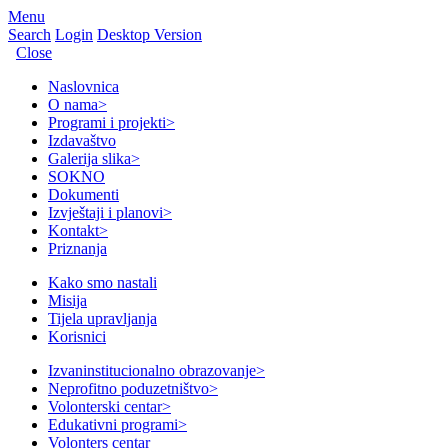
Menu
Search
Login
Desktop Version
Close
Naslovnica
O nama
>
Programi i projekti
>
Izdavaštvo
Galerija slika
>
SOKNO
Dokumenti
Izvještaji i planovi
>
Kontakt
>
Priznanja
Kako smo nastali
Misija
Tijela upravljanja
Korisnici
Izvaninstitucionalno obrazovanje
>
Neprofitno poduzetništvo
>
Volonterski centar
>
Edukativni programi
>
Volonters centar