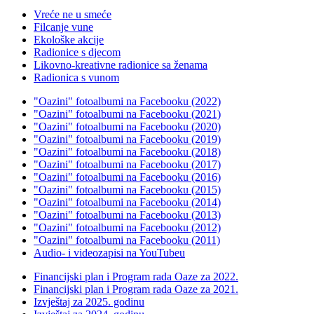
Vreće ne u smeće
Filcanje vune
Ekološke akcije
Radionice s djecom
Likovno-kreativne radionice sa ženama
Radionica s vunom
"Oazini" fotoalbumi na Facebooku (2022)
"Oazini" fotoalbumi na Facebooku (2021)
"Oazini" fotoalbumi na Facebooku (2020)
"Oazini" fotoalbumi na Facebooku (2019)
"Oazini" fotoalbumi na Facebooku (2018)
"Oazini" fotoalbumi na Facebooku (2017)
"Oazini" fotoalbumi na Facebooku (2016)
"Oazini" fotoalbumi na Facebooku (2015)
"Oazini" fotoalbumi na Facebooku (2014)
"Oazini" fotoalbumi na Facebooku (2013)
"Oazini" fotoalbumi na Facebooku (2012)
"Oazini" fotoalbumi na Facebooku (2011)
Audio- i videozapisi na YouTubeu
Financijski plan i Program rada Oaze za 2022.
Financijski plan i Program rada Oaze za 2021.
Izvještaj za 2025. godinu