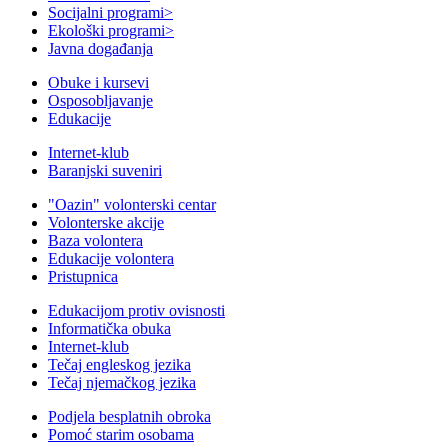
Socijalni programi
>
Ekološki programi
>
Javna događanja
Obuke i kursevi
Osposobljavanje
Edukacije
Internet-klub
Baranjski suveniri
"Oazin" volonterski centar
Volonterske akcije
Baza volontera
Edukacije volontera
Pristupnica
Edukacijom protiv ovisnosti
Informatička obuka
Internet-klub
Tečaj engleskog jezika
Tečaj njemačkog jezika
Podjela besplatnih obroka
Pomoć starim osobama