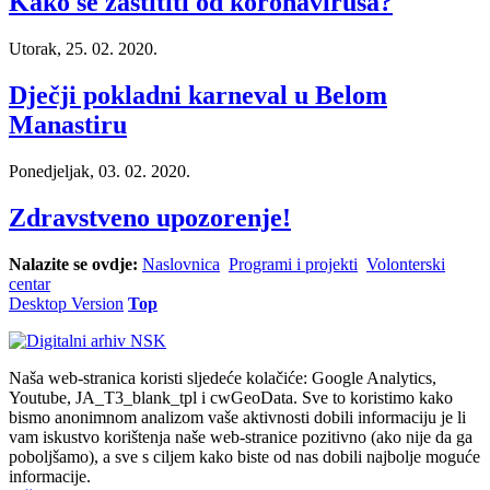
Kako se zaštititi od koronavirusa?
Utorak, 25. 02. 2020.
Dječji pokladni karneval u Belom
Manastiru
Ponedjeljak, 03. 02. 2020.
Zdravstveno upozorenje!
Nalazite se ovdje:
Naslovnica
Programi i projekti
Volonterski
centar
Desktop Version
Top
Naša web-stranica koristi sljedeće kolačiće: Google Analytics,
Youtube, JA_T3_blank_tpl i cwGeoData. Sve to koristimo kako
bismo anonimnom analizom vaše aktivnosti dobili informaciju je li
vam iskustvo korištenja naše web-stranice pozitivno (ako nije da ga
poboljšamo), a sve s ciljem kako biste od nas dobili najbolje moguće
informacije.