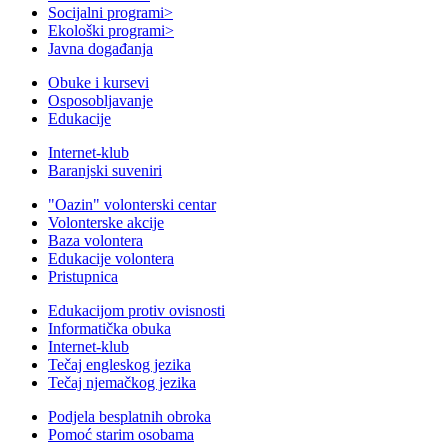
Socijalni programi
>
Ekološki programi
>
Javna događanja
Obuke i kursevi
Osposobljavanje
Edukacije
Internet-klub
Baranjski suveniri
"Oazin" volonterski centar
Volonterske akcije
Baza volontera
Edukacije volontera
Pristupnica
Edukacijom protiv ovisnosti
Informatička obuka
Internet-klub
Tečaj engleskog jezika
Tečaj njemačkog jezika
Podjela besplatnih obroka
Pomoć starim osobama