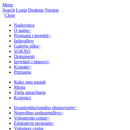
Menu
Search
Login
Desktop Version
Close
Naslovnica
O nama
>
Programi i projekti
>
Izdavaštvo
Galerija slika
>
SOKNO
Dokumenti
Izvještaji i planovi
>
Kontakt
>
Priznanja
Kako smo nastali
Misija
Tijela upravljanja
Korisnici
Izvaninstitucionalno obrazovanje
>
Neprofitno poduzetništvo
>
Volonterski centar
>
Edukativni programi
>
Volonters centar