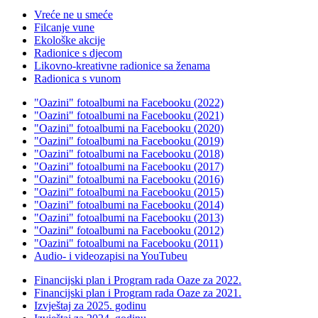
Vreće ne u smeće
Filcanje vune
Ekološke akcije
Radionice s djecom
Likovno-kreativne radionice sa ženama
Radionica s vunom
"Oazini" fotoalbumi na Facebooku (2022)
"Oazini" fotoalbumi na Facebooku (2021)
"Oazini" fotoalbumi na Facebooku (2020)
"Oazini" fotoalbumi na Facebooku (2019)
"Oazini" fotoalbumi na Facebooku (2018)
"Oazini" fotoalbumi na Facebooku (2017)
"Oazini" fotoalbumi na Facebooku (2016)
"Oazini" fotoalbumi na Facebooku (2015)
"Oazini" fotoalbumi na Facebooku (2014)
"Oazini" fotoalbumi na Facebooku (2013)
"Oazini" fotoalbumi na Facebooku (2012)
"Oazini" fotoalbumi na Facebooku (2011)
Audio- i videozapisi na YouTubeu
Financijski plan i Program rada Oaze za 2022.
Financijski plan i Program rada Oaze za 2021.
Izvještaj za 2025. godinu