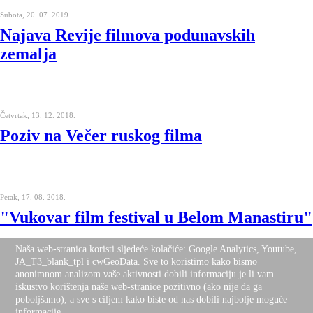
Subota, 20. 07. 2019.
Najava Revije filmova podunavskih
zemalja
Četvrtak, 13. 12. 2018.
Poziv na Večer ruskog filma
Petak, 17. 08. 2018.
"Vukovar film festival u Belom Manastiru"
Naša web-stranica koristi sljedeće kolačiće: Google Analytics, Youtube,
JA_T3_blank_tpl i cwGeoData. Sve to koristimo kako bismo
anonimnom analizom vaše aktivnosti dobili informaciju je li vam
iskustvo korištenja naše web-stranice pozitivno (ako nije da ga
Nalazite se ovdje:
Naslovnica
Programi i projekti
Volonterski centar
poboljšamo), a sve s ciljem kako biste od nas dobili najbolje moguće
Desktop Version
Top
informacije.