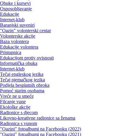
Obuke i kursevi
Osposobljavanje
Edukacije
Internet-klub
Baranjski suveniri
"Oazin" volonterski centar
Volonterske akcije
Baza volontera
Edukacije volontera
Pristupnica
Edukacijom protiv ovisnosti
Informatička obuka
Internet-klub
Tečaj engleskog jezika
Tečaj njemačkog jezika
Podjela besplatnih obroka
Pomoć starim osobama
Vreće ne u smeće
Filcanje vune
Ekološke akcije
Radionice s djecom
Likovno-kreativne radionice sa ženama
Radionica s vunom
"Oazini" fotoalbumi na Facebooku (2022)
"Oazini" fotoalbumi na Facebooku (2021)