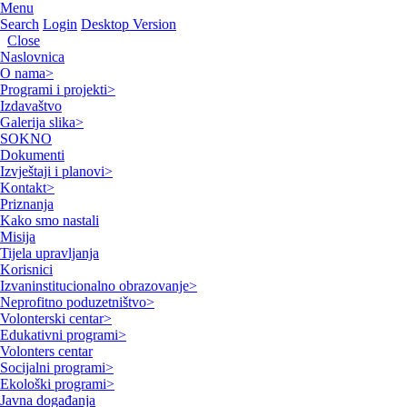
Menu
Search
Login
Desktop Version
Close
Naslovnica
O nama
>
Programi i projekti
>
Izdavaštvo
Galerija slika
>
SOKNO
Dokumenti
Izvještaji i planovi
>
Kontakt
>
Priznanja
Kako smo nastali
Misija
Tijela upravljanja
Korisnici
Izvaninstitucionalno obrazovanje
>
Neprofitno poduzetništvo
>
Volonterski centar
>
Edukativni programi
>
Volonters centar
Socijalni programi
>
Ekološki programi
>
Javna događanja