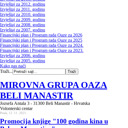
Izvještaj za 2012. godinu
Izvještaj za 2011. godinu
Izvještaj za 2010. godinu
Izvještaj za 2009. godinu
Izvještaj za 2008. godinu
Izvještaj za 2007. godinu
Financijski plan i Program rada Oaze za 2026
Financijski plan i Program rada Oaze za 2025
Financijski plan i Program rada Oaze za 2024.
Financijski plan i Program rada Oaze za 2023.
Izvještaj za 2006. godinu
Izvještaj za 2005. godinu
Kako nas naći
Traži...
MIROVNA GRUPA OAZA
BELI MANASTIR
Jozsefa Antala 3 - 31300 Beli Manastir - Hrvatska
Volonterski centar
Petak, 12. 11. 2021.
Promocija knjige "100 godina kina u