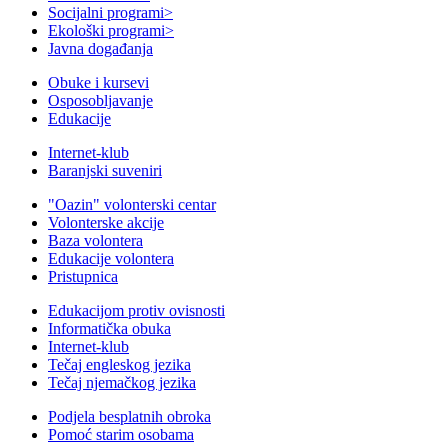
Socijalni programi
>
Ekološki programi
>
Javna događanja
Obuke i kursevi
Osposobljavanje
Edukacije
Internet-klub
Baranjski suveniri
"Oazin" volonterski centar
Volonterske akcije
Baza volontera
Edukacije volontera
Pristupnica
Edukacijom protiv ovisnosti
Informatička obuka
Internet-klub
Tečaj engleskog jezika
Tečaj njemačkog jezika
Podjela besplatnih obroka
Pomoć starim osobama