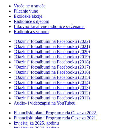
Vreće ne u smeće
Filcanje vune
Ekološke akcije
Radionice s djecom
Likovno-kreativne radionice sa ženama
Radionica s vunom
"Oazini" fotoalbumi na Facebooku (2022)
"Oazini" fotoalbumi na Facebooku (2021)
"Oazini" fotoalbumi na Facebooku (2020)
"Oazini" fotoalbumi na Facebooku (2019)
"Oazini" fotoalbumi na Facebooku (2018)
"Oazini" fotoalbumi na Facebooku (2017)
"Oazini" fotoalbumi na Facebooku (2016)
"Oazini" fotoalbumi na Facebooku (2015)
"Oazini" fotoalbumi na Facebooku (2014)
"Oazini" fotoalbumi na Facebooku (2013)
"Oazini" fotoalbumi na Facebooku (2012)
"Oazini" fotoalbumi na Facebooku (2011)
Audio- i videozapisi na YouTubeu
Financijski plan i Program rada Oaze za 2022.
Financijski plan i Program rada Oaze za 2021.
Izvještaj za 2025. godinu