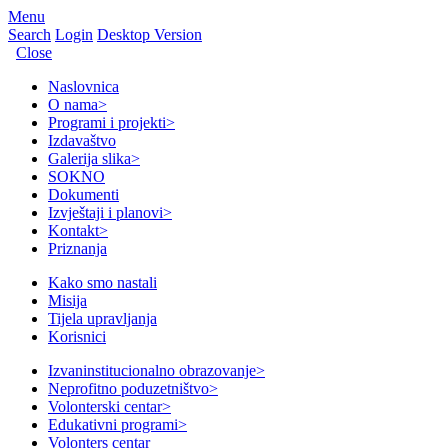
Menu
Search
Login
Desktop Version
Close
Naslovnica
O nama
>
Programi i projekti
>
Izdavaštvo
Galerija slika
>
SOKNO
Dokumenti
Izvještaji i planovi
>
Kontakt
>
Priznanja
Kako smo nastali
Misija
Tijela upravljanja
Korisnici
Izvaninstitucionalno obrazovanje
>
Neprofitno poduzetništvo
>
Volonterski centar
>
Edukativni programi
>
Volonters centar