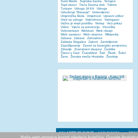
Sveti Martin
Svjetska banka
Tečajevi
Topli obroci
Treća životna dob
Tribine
Turizam
Udruga JA KA
Udruge
Udruženje *Baranja*
Umirovljenici
Umjetnička škola
Umjetnost
Upravni odbor
Ured za udruge
Valentinovo
Vatrogasci
Važno je imati podršku
Vertep
Veći prikaz
Video
Vijeće za prevenciju
Vinceška
Volonterizam
Webinari
Web–dizajn
Web–sastanci
Web–stranice
Wikipedia
Zabava
Zabave
Zahvalnice
Zaklada Slagalica
Zakoni
Zanimljivosti
Zapošljavanje
Zavod za baranjsku povjesnicu
Zdravlje
Znanstveni skupovi
Čestitke
Članci o Oazi
Čvarakfest
Šah
Škole
Šokci
Žene
Ženska mreža Hrvatske
Životinje
NALAZITE SE OVDJE:
NASLOVNICA
PROG
Naša web-stranica koristi sljedeće kolačiće: Google Analyti