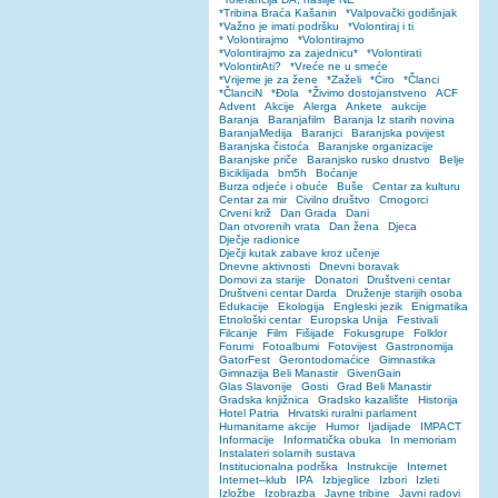
*Tribina Braća Kašanin
*Valpovački godišnjak
*Važno je imati podršku
*Volontiraj i ti
* Volontirajmo
*Volontirajmo
*Volontirajmo za zajednicu*
*Volontirati
*VolontirAti?
*Vreće ne u smeće
*Vrijeme je za žene
*Zaželi
*Ćiro
*Članci
*ČlanciN
*Đola
*Živimo dostojanstveno
ACF
Advent
Akcije
Alerga
Ankete
aukcije
Baranja
Baranjafilm
Baranja Iz starih novina
BaranjaMedija
Baranjci
Baranjska povijest
Baranjska čistoća
Baranjske organizacije
Baranjske priče
Baranjsko rusko drustvo
Belje
Biciklijada
bm5h
Boćanje
Burza odjeće i obuće
Buše
Centar za kulturu
Centar za mir
Civilno društvo
Crnogorci
Crveni križ
Dan Grada
Dani
Dan otvorenih vrata
Dan žena
Djeca
Dječje radionice
Dječji kutak zabave kroz učenje
Dnevne aktivnosti
Dnevni boravak
Domovi za starije
Donatori
Društveni centar
Društveni centar Darda
Druženje starijih osoba
Edukacije
Ekologija
Engleski jezik
Enigmatika
Etnološki centar
Europska Unija
Festivali
Filcanje
Film
Fišijade
Fokusgrupe
Folklor
Forumi
Fotoalbumi
Fotovijest
Gastronomija
GatorFest
Gerontodomaćice
Gimnastika
Gimnazija Beli Manastir
GivenGain
Glas Slavonije
Gosti
Grad Beli Manastir
Gradska knjižnica
Gradsko kazalište
Historija
Hotel Patria
Hrvatski ruralni parlament
Humanitarne akcije
Humor
Ijadijade
IMPACT
Informacije
Informatička obuka
In memoriam
Instalateri solarnih sustava
Institucionalna podrška
Instrukcije
Internet
Internet–klub
IPA
Izbjeglice
Izbori
Izleti
Izložbe
Izobrazba
Javne tribine
Javni radovi