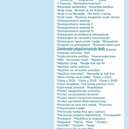
** Županja
*Baranjske bisernice*
*Baranjske spisateljice
*Baranjski leksikon
*Bolje sutra
*Bolman je bio Bolman
*Budi i ti za NEnasilje
*Do Beča i natrag
*Dodir nade
*Dostava besplatnih toplih obroka
*Dostojanstveno starenje
*Dostojanstveno starenje II
*Dostojanstveno starenje III
*Dostojanstveno starenje IV
*Edukacijom do društvene reintegracije
*Edukacijom do nenasilne komunikacije*
*Edukacijom i igrom protiv nasilja
*Ekopatrola
*Engleski za gimnazijalce
*Europski zeleni plan
*Građanskim angažmanom do boljih
volonterskih programa srednjih škola Baranje
*Hrvatska volontira
*INA
*Institucionalna podrška
*Intervencijski plan
*IRIS
*Krunoslav Sukić
*Martinus
*Milijarda ustaje
*Nasilje baš nije fer
*Naučimo nešto zajedno
*Naučimo se nenasilno ponašati
*Naučimo volontirati*
*Nenasilje je baš fora
*Nova znanja nove prilike
*Oaza u 2023
*Oaza u 2024
*Oaza u 2025
*Oaza u 2026
*Oazin šnajderaj
*Od starog pravimo novo
*Opremanje prostora
*Paprikafest
*Pomoć najugroženijim osobama
*Pomoć nezaposlenim ženama*
*Pomoć starim i nemoćnim osobama
*Pomoć ugroženim Belomanastircima
*Povezani za veze bez nasilja
*Praonica
*Prepoznajmo nasilje
*Prevencija nasilja kroz igru i zabavu
*Prevencija socijalne isključenosti
*Promoparkić
*Prosvjeta*
*Različitost je bogatstvo
*Slagalica*
*Slama
*Slap
* Sombor
*SOSNET
*SOZAH
*Tarda
*Tolerancija DA, nasilje NE*