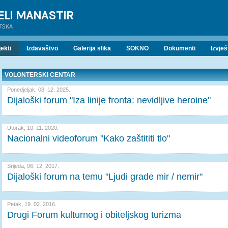
ELI MANASTIR
ATSKA
ekti
Izdavaštvo
Galerija slika
SOKNO
Dokumenti
Izvješ
VOLONTERSKI CENTAR
Ponedjeljak, 08. 12. 2025.
Dijaloški forum "Iza linije fronta: nevidljive heroine"
Utorak, 10. 11. 2020.
Nacionalni videoforum "Kako zaštititi tlo"
Srijeda, 06. 12. 2017.
Dijaloški forum na temu "Ljudi grade mir / nemir"
Petak, 19. 02. 2016.
Drugi Forum kulturnog i obiteljskog turizma