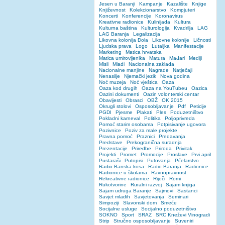
Jesen u Baranji
Kampanje
Kazalište
Knjige
Književnost
Kolekcionarstvo
Kompjuteri
Koncerti
Konferencije
Koronavirus
Kreativne radionice
Kulinijada
Kultura
Kulturna baština
Kulturologija
Kvadrilja
LAG
LAG Baranja
Legalizacija
Likovna kolonija Đola
Likovne kolonije
Ličnosti
Ljudska prava
Logo
Lutaljka
Manifestacije
Marketing
Matica hrvatska
Matica umirovljenika
Matura
Mađari
Mediji
Misli
Mladi
Nacionalna zaklada
Nacionalne manjine
Nagrade
Natječaji
Nenasilje
Njemački jezik
Nova godina
Noć muzeja
Noć vještica
Oaza
Oaza kod drugih
Oaza na YouTubeu
Oazica
Oazini dokumenti
Oazin volonterski centar
Obavijesti
Obrasci
OBŽ
OK 2015
Okrugli stolovi
Osposobljavanje
Pdf
Peticije
PGDI
Pjesme
Plakati
Ples
Poduzetništvo
Pokladni karneval
Politika
Poljoprivreda
Pomoć starim osobama
Potpisivanje ugovora
Pozivnice
Poziv za male projekte
Pravna pomoć
Praznici
Predavanja
Predstave
Prekogranična suradnja
Prezentacije
Priredbe
Priroda
Privitak
Projekti
Promet
Promocije
Proslave
Prvi april
Pustaraši
Putopisi
Putovanja
Pčelarstvo
Radio Banska kosa
Radio Baranja
Radionice
Radionice u školama
Ravnopravnost
Rekreativne radionice
Riječi
Romi
Rukotvorine
Ruralni razvoj
Sajam knjiga
Sajam udruga Baranje
Sajmovi
Sastanci
Savjet mladih
Savjetovanja
Seminari
Simpoziji
Slavonski dom
Smeće
Socijalne usluge
Socijalno poduzetništvo
SOKNO
Sport
SRAZ
SRC Kneževi Vinogradi
Strip
Stručno osposobljavanje
Suveniri