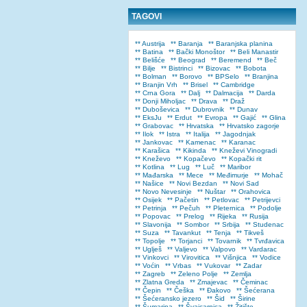
TAGOVI
** Austrija
** Baranja
** Baranjska planina
** Batina
** Bački Monoštor
** Beli Manastir
** Belišće
** Beograd
** Beremend
** Beč
** Bilje
** Bistrinci
** Bizovac
** Bobota
** Bolman
** Borovo
** BPSelo
** Branjina
** Branjin Vrh
** Brisel
** Cambridge
** Crna Gora
** Dalj
** Dalmacija
** Darda
** Donji Miholjac
** Drava
** Draž
** Duboševica
** Dubrovnik
** Dunav
** EksJu
** Erdut
** Evropa
** Gajić
** Glina
** Grabovac
** Hrvatska
** Hrvatsko zagorje
** Ilok
** Istra
** Italija
** Jagodnjak
** Jankovac
** Kamenac
** Karanac
** Karašica
** Kikinda
** Kneževi Vinogradi
** Kneževo
** Kopačevo
** Kopački rit
** Kotlina
** Lug
** Luč
** Maribor
** Mađarska
** Mece
** Međimurje
** Mohač
** Našice
** Novi Bezdan
** Novi Sad
** Novo Nevesinje
** Nuštar
** Orahovica
** Osijek
** Pačetin
** Petlovac
** Petrijevci
** Petrinja
** Pečuh
** Pleternica
** Podolje
** Popovac
** Prelog
** Rijeka
** Rusija
** Slavonija
** Sombor
** Srbija
** Studenac
** Suza
** Tavankut
** Tenja
** Tikveš
** Topolje
** Torjanci
** Tovarnik
** Tvrđavica
** Uglješ
** Valjevo
** Valpovo
** Vardarac
** Vinkovci
** Virovitica
** Višnjica
** Vodice
** Voćin
** Vrbas
** Vukovar
** Zadar
** Zagreb
** Zeleno Polje
** Zemlja
** Zlatna Greda
** Zmajevac
** Čeminac
** Čepin
** Češka
** Đakovo
** Šećerana
** Šećeransko jezero
** Šid
** Širine
** Šumarina
** Švajcarnica
** Žitište