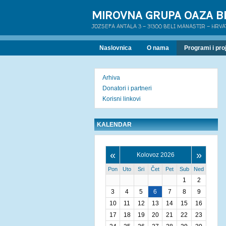
MIROVNA GRUPA OAZA B
JOZSEFA ANTALA 3 - 31300 BELI MANASTIR - HRV
Naslovnica
O nama
Programi i proj
Arhiva
Donatori i partneri
Korisni linkovi
KALENDAR
«
»
Kolovoz 2026
Pon
Uto
Sri
Čet
Pet
Sub
Ned
1
2
3
4
5
6
7
8
9
10
11
12
13
14
15
16
17
18
19
20
21
22
23