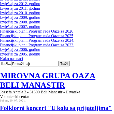
Izvještaj za 2012. godinu
Izvještaj za 2011. godinu
Izvještaj za 2010. godinu
Izvještaj za 2009. godinu
Izvještaj za 2008. godinu
Izvještaj za 2007. godinu
Financijski plan i Program rada Oaze za 2026
Financijski plan i Program rada Oaze za 2025
Financijski plan i Program rada Oaze za 2024.
Financijski plan i Program rada Oaze za 2023.
Izvještaj za 2006. godinu
Izvještaj za 2005. godinu
Kako nas naći
Traži...
MIROVNA GRUPA OAZA
BELI MANASTIR
Jozsefa Antala 3 - 31300 Beli Manastir - Hrvatska
Volonterski centar
Subota, 10. 07. 2021.
Folklorni koncert "U kolu sa prijateljima"