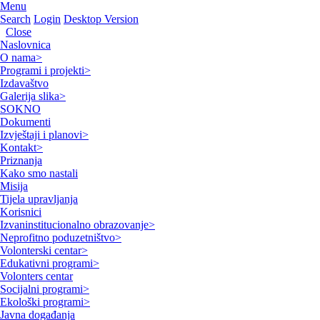
Menu
Search
Login
Desktop Version
Close
Naslovnica
O nama
>
Programi i projekti
>
Izdavaštvo
Galerija slika
>
SOKNO
Dokumenti
Izvještaji i planovi
>
Kontakt
>
Priznanja
Kako smo nastali
Misija
Tijela upravljanja
Korisnici
Izvaninstitucionalno obrazovanje
>
Neprofitno poduzetništvo
>
Volonterski centar
>
Edukativni programi
>
Volonters centar
Socijalni programi
>
Ekološki programi
>
Javna događanja