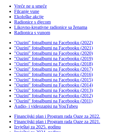
Vreće ne u smeće
Filcanje vune
Ekološke akcije
Radionice s djecom
Likovno-kreativne radionice sa ženama
Radionica s vunom
"Oazini" fotoalbumi na Facebooku (2022)
"Oazini" fotoalbumi na Facebooku (2021)
"Oazini" fotoalbumi na Facebooku (2020)
"Oazini" fotoalbumi na Facebooku (2019)
"Oazini" fotoalbumi na Facebooku (2018)
"Oazini" fotoalbumi na Facebooku (2017)
"Oazini" fotoalbumi na Facebooku (2016)
"Oazini" fotoalbumi na Facebooku (2015)
"Oazini" fotoalbumi na Facebooku (2014)
"Oazini" fotoalbumi na Facebooku (2013)
"Oazini" fotoalbumi na Facebooku (2012)
"Oazini" fotoalbumi na Facebooku (2011)
Audio- i videozapisi na YouTubeu
Financijski plan i Program rada Oaze za 2022.
Financijski plan i Program rada Oaze za 2021.
Izvještaj za 2025. godinu