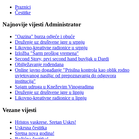
Praznici
Čestitke
Najnovije vijesti Administrator
"Oazina" burza odjeće i obuće
Druženje uz društvene igre u srpnju
Likovno-kreativne radionice u srpnju
Izložba "Šarm prošlog vremena"
Second Story, prvi second hand buvljak u Dardi
Obilježavanje rođendana
Online javno događanje "Prisilna kontrola kao oblik rodno
uvjetovanog nasilja: od prepoznavanja do odgovora
institucija"
Sajam udruga u Kneževim Vinogradima
Druženje uz društvene igre u lipnju
Likovno-kreativne radionice u lipnju
Vezane vijesti
Hristos vaskrese. Sretan Uskrs!
Uskrsna čestitka
Sretna nova godina!
Božićna čestitka!