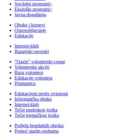
Socijalni programi
>
Ekološki programi
>
Javna događanja
Obuke i kursevi
Osposobljavanje
Edukacije
Internet-klub
Baranjski suveniri
"Oazin" volonterski centar
Volonterske akcije
Baza volontera
Edukacije volontera
Pristupnica
Edukacijom protiv ovisnosti
Informatička obuka
Internet-klub
Tečaj engleskog jezika
Tečaj njemačkog jezika
Podjela besplatnih obroka
Pomoć starim osobama