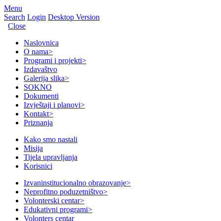
Menu
Search
Login
Desktop Version
Close
Naslovnica
O nama
>
Programi i projekti
>
Izdavaštvo
Galerija slika
>
SOKNO
Dokumenti
Izvještaji i planovi
>
Kontakt
>
Priznanja
Kako smo nastali
Misija
Tijela upravljanja
Korisnici
Izvaninstitucionalno obrazovanje
>
Neprofitno poduzetništvo
>
Volonterski centar
>
Edukativni programi
>
Volonters centar