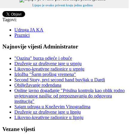
Lijepo je ovako privesti kraju jednu godinu
Tagovi:
Udruga JA KA
Praznici
Najnovije vijesti Administrator
"Oazina" burza odjeće i obuće
Druženje uz društvene igre u srpnju
Likovno-kreativne radionice u srpnju
Izložba "Šarm prošlog vremena"
Second Story, prvi second hand buvljak u Dardi
Obilježavanje rođendana
Online javno događanje "Prisilna kontrola kao oblik rodno
uvjetovanog nasilja: od prepoznavanja do odgovora
institucija"
Sajam udruga u Kneževim Vinogradima
Druženje uz društvene igre u lipnju
Likovno-kreativne radionice u lipnju
Vezane vijesti