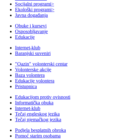
Socijalni programi
>
Ekološki programi
>
Javna događanja
Obuke i kursevi
Osposobljavanje
Edukacije
Internet-klub
Baranjski suveniri
"Oazin" volonterski centar
Volonterske akcije
Baza volontera
Edukacije volontera
Pristupnica
Edukacijom protiv ovisnosti
Informatička obuka
Internet-klub
Tečaj engleskog jezika
Tečaj njemačkog jezika
Podjela besplatnih obroka
Pomoć starim osobama