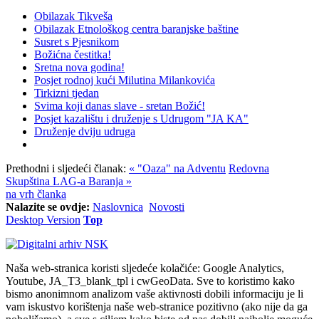
Obilazak Tikveša
Obilazak Etnološkog centra baranjske baštine
Susret s Pjesnikom
Božićna čestitka!
Sretna nova godina!
Posjet rodnoj kući Milutina Milankovića
Tirkizni tjedan
Svima koji danas slave - sretan Božić!
Posjet kazalištu i druženje s Udrugom "JA KA"
Druženje dviju udruga
Prethodni i sljedeći članak:
« "Oaza" na Adventu
Redovna
Skupština LAG-a Baranja »
na vrh članka
Nalazite se ovdje:
Naslovnica
Novosti
Desktop Version
Top
Naša web-stranica koristi sljedeće kolačiće: Google Analytics,
Youtube, JA_T3_blank_tpl i cwGeoData. Sve to koristimo kako
bismo anonimnom analizom vaše aktivnosti dobili informaciju je li
vam iskustvo korištenja naše web-stranice pozitivno (ako nije da ga