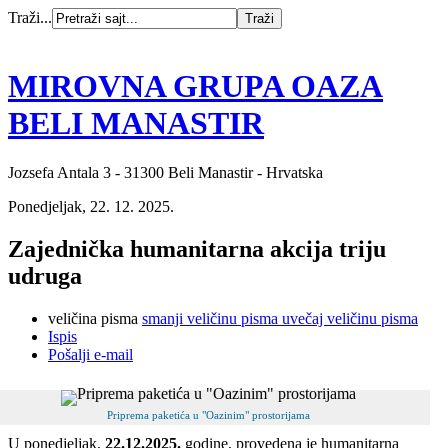
Traži...
MIROVNA GRUPA OAZA
BELI MANASTIR
Jozsefa Antala 3 - 31300 Beli Manastir - Hrvatska
Ponedjeljak, 22. 12. 2025.
Zajednička humanitarna akcija triju
udruga
veličina pisma
smanji veličinu pisma
uvečaj veličinu pisma
Ispis
Pošalji e-mail
Priprema paketića u "Oazinim" prostorijama
U ponedjeljak,
22.12.2025.
godine, provedena je humanitarna