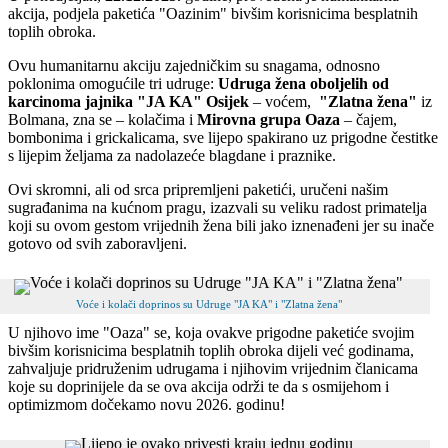
akcija, podjela paketića "Oazinim" bivšim korisnicima besplatnih
toplih obroka.
Ovu humanitarnu akciju zajedničkim su snagama, odnosno
poklonima omogućile tri udruge:
Udruga žena oboljelih od
karcinoma jajnika "JA KA" Osijek
– voćem,
"Zlatna žena"
iz
Bolmana, zna se – kolačima i
Mirovna grupa Oaza
– čajem,
bombonima i grickalicama, sve lijepo spakirano uz prigodne čestitke
s lijepim željama za nadolazeće blagdane i praznike.
Ovi skromni, ali od srca pripremljeni paketići, uručeni našim
sugrađanima na kućnom pragu, izazvali su veliku radost primatelja
koji su ovom gestom vrijednih žena bili jako iznenađeni jer su inače
gotovo od svih zaboravljeni.
Voće i kolači doprinos su Udruge "JA KA" i "Zlatna žena"
U njihovo ime "Oaza" se, koja ovakve prigodne paketiće svojim
bivšim korisnicima besplatnih toplih obroka dijeli već godinama,
zahvaljuje pridruženim udrugama i njihovim vrijednim članicama
koje su doprinijele da se ova akcija održi te da s osmijehom i
optimizmom dočekamo novu 2026. godinu!