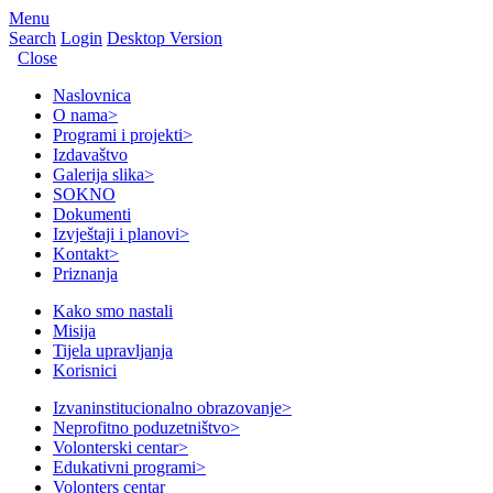
Menu
Search
Login
Desktop Version
Close
Naslovnica
O nama
>
Programi i projekti
>
Izdavaštvo
Galerija slika
>
SOKNO
Dokumenti
Izvještaji i planovi
>
Kontakt
>
Priznanja
Kako smo nastali
Misija
Tijela upravljanja
Korisnici
Izvaninstitucionalno obrazovanje
>
Neprofitno poduzetništvo
>
Volonterski centar
>
Edukativni programi
>
Volonters centar