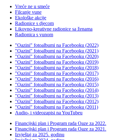
Vreće ne u smeće
Filcanje vune
Ekološke akcije
Radionice s djecom
Likovno-kreativne radionice sa ženama
Radionica s vunom
"Oazini" fotoalbumi na Facebooku (2022)
"Oazini" fotoalbumi na Facebooku (2021)
"Oazini" fotoalbumi na Facebooku (2020)
"Oazini" fotoalbumi na Facebooku (2019)
"Oazini" fotoalbumi na Facebooku (2018)
"Oazini" fotoalbumi na Facebooku (2017)
"Oazini" fotoalbumi na Facebooku (2016)
"Oazini" fotoalbumi na Facebooku (2015)
"Oazini" fotoalbumi na Facebooku (2014)
"Oazini" fotoalbumi na Facebooku (2013)
"Oazini" fotoalbumi na Facebooku (2012)
"Oazini" fotoalbumi na Facebooku (2011)
Audio- i videozapisi na YouTubeu
Financijski plan i Program rada Oaze za 2022.
Financijski plan i Program rada Oaze za 2021.
Izvještaj za 2025. godinu