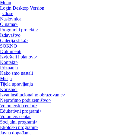
Menu
Login
Desktop Version
Close
Naslovnica
O nama
>
Programi i projekti
>
Izdavaštvo
Galerija slika
>
SOKNO
Dokumenti
Izvještaji i planovi
>
Kontakt
>
Priznanja
Kako smo nastali
Misija
Tijela upravljanja
Korisnici
Izvaninstitucionalno obrazovanje
>
Neprofitno poduzetništvo
>
Volonterski centar
>
Edukativni programi
>
Volonters centar
Socijalni programi
>
Ekološki programi
>
Javna događanja