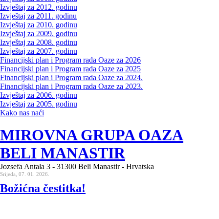
Izvještaj za 2012. godinu
Izvještaj za 2011. godinu
Izvještaj za 2010. godinu
Izvještaj za 2009. godinu
Izvještaj za 2008. godinu
Izvještaj za 2007. godinu
Financijski plan i Program rada Oaze za 2026
Financijski plan i Program rada Oaze za 2025
Financijski plan i Program rada Oaze za 2024.
Financijski plan i Program rada Oaze za 2023.
Izvještaj za 2006. godinu
Izvještaj za 2005. godinu
Kako nas naći
MIROVNA GRUPA OAZA
BELI MANASTIR
Jozsefa Antala 3 - 31300 Beli Manastir - Hrvatska
Srijeda, 07. 01. 2026.
Božićna čestitka!