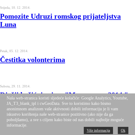
Srijeda, 10. 12. 2014.
Pomozite Udruzi romskog prijateljstva
Luna
Petak, 05. 12. 2014.
Čestitka volonterima
Subota, 29. 11. 2014.
Dječji božićni sajam "Mravomraz 2014."
Naša web-stranica koristi sljedeće kolačiće: Google Analytics, Youtube,
JA_T3_blank_tpl i cwGeoData. Sve to koristimo kako bismo
anonimnom analizom vaše aktivnosti dobili informaciju je li vam
iskustvo korištenja naše web-stranice pozitivno (ako nije da ga
poboljšamo), a sve s ciljem kako biste od nas dobili najbolje moguće
Nedjelja, 13. 07. 2014.
informacije.
Udarni dan baranjskih folkloraša
Više informacija
Ok