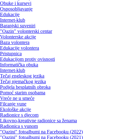
Obuke i kursevi
Osposobljavanje
Edukacije
Internet-klub
Baranjski suveniri
"Oazin" volonterski centar
Volonterske akcije
Baza volontera
Edukacije volontera
Pristupnica
Edukacijom protiv ovisnosti
Informatička obuka
Internet-klub
Tečaj engleskog jezika
Tečaj njemačkog jezika
Podjela besplatnih obroka
Pomoć starim osobama
Vreće ne u smeće
Filcanje vune
Ekološke akcije
Radionice s djecom
Likovno-kreativne radionice sa ženama
Radionica s vunom
"Oazini" fotoalbumi na Facebooku (2022)
"Oazini" fotoalbumi na Facebooku (2021)