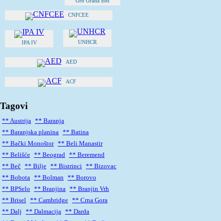
Grb Grada BM
CNFCEE
UNHCR
IPA IV
AED
ACF
Tagovi
** Austrija
** Baranja
** Baranjska planina
** Batina
** Bački Monoštor
** Beli Manastir
** Belišće
** Beograd
** Beremend
** Beč
** Bilje
** Bistrinci
** Bizovac
** Bobota
** Bolman
** Borovo
** BPSelo
** Branjina
** Branjin Vrh
** Brisel
** Cambridge
** Crna Gora
** Dalj
** Dalmacija
** Darda