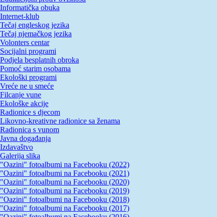
Informatička obuka
Internet-klub
Tečaj engleskog jezika
Tečaj njemačkog jezika
Volonters centar
Socijalni programi
Podjela besplatnih obroka
Pomoć starim osobama
Ekološki programi
Vreće ne u smeće
Filcanje vune
Ekološke akcije
Radionice s djecom
Likovno-kreativne radionice sa ženama
Radionica s vunom
Javna događanja
Izdavaštvo
Galerija slika
"Oazini" fotoalbumi na Facebooku (2022)
"Oazini" fotoalbumi na Facebooku (2021)
"Oazini" fotoalbumi na Facebooku (2020)
"Oazini" fotoalbumi na Facebooku (2019)
"Oazini" fotoalbumi na Facebooku (2018)
"Oazini" fotoalbumi na Facebooku (2017)
"Oazini" fotoalbumi na Facebooku (2016)