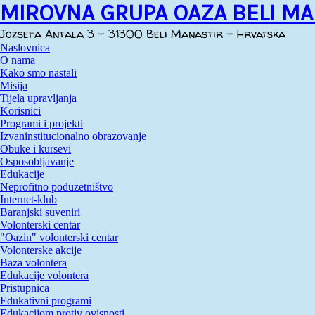
MIROVNA GRUPA OAZA BELI MA
Jozsefa Antala 3 - 31300 Beli Manastir - Hrvatska
Naslovnica
O nama
Kako smo nastali
Misija
Tijela upravljanja
Korisnici
Programi i projekti
Izvaninstitucionalno obrazovanje
Obuke i kursevi
Osposobljavanje
Edukacije
Neprofitno poduzetništvo
Internet-klub
Baranjski suveniri
Volonterski centar
"Oazin" volonterski centar
Volonterske akcije
Baza volontera
Edukacije volontera
Pristupnica
Edukativni programi
Edukacijom protiv ovisnosti