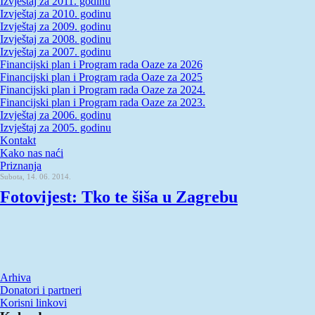
Izvještaj za 2011. godinu
Izvještaj za 2010. godinu
Izvještaj za 2009. godinu
Izvještaj za 2008. godinu
Izvještaj za 2007. godinu
Financijski plan i Program rada Oaze za 2026
Financijski plan i Program rada Oaze za 2025
Financijski plan i Program rada Oaze za 2024.
Financijski plan i Program rada Oaze za 2023.
Izvještaj za 2006. godinu
Izvještaj za 2005. godinu
Kontakt
Kako nas naći
Priznanja
Subota, 14. 06. 2014.
Fotovijest: Tko te šiša u Zagrebu
Arhiva
Donatori i partneri
Korisni linkovi