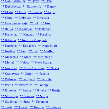
** Donji Miholjac
** Drava
** Draž
** Duboševica
** Dubrovnik
** Dunav
** EksJu
** Erdut
** Evropa
** Gajić
** Glina
** Grabovac
** Hrvatska
** Hrvatsko zagorje
** Ilok
** Istra
** Italija
** Jagodnjak
** Jankovac
** Kamenac
** Karanac
** Karašica
** Kikinda
** Kneževi Vinogradi
** Kneževo
** Kopačevo
** Kopački rit
** Kotlina
** Lug
** Luč
** Maribor
** Mađarska
** Mece
** Međimurje
** Mohač
** Našice
** Novi Bezdan
** Novi Sad
** Novo Nevesinje
** Nuštar
** Orahovica
** Osijek
** Pačetin
** Petlovac
** Petrijevci
** Petrinja
** Pečuh
** Pleternica
** Podolje
** Popovac
** Prelog
** Rijeka
** Rusija
** Slavonija
** Sombor
** Srbija
** Studenac
** Suza
** Tavankut
** Tenja
** Tikveš
** Topolje
** Torjanci