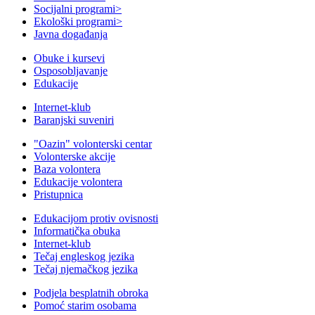
Socijalni programi
>
Ekološki programi
>
Javna događanja
Obuke i kursevi
Osposobljavanje
Edukacije
Internet-klub
Baranjski suveniri
"Oazin" volonterski centar
Volonterske akcije
Baza volontera
Edukacije volontera
Pristupnica
Edukacijom protiv ovisnosti
Informatička obuka
Internet-klub
Tečaj engleskog jezika
Tečaj njemačkog jezika
Podjela besplatnih obroka
Pomoć starim osobama