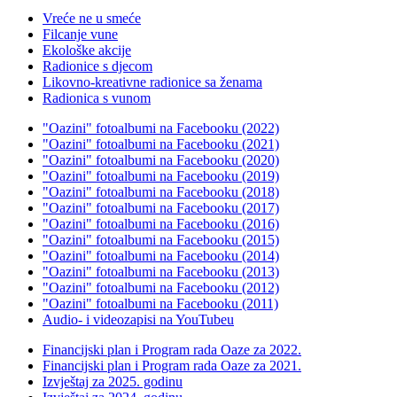
Vreće ne u smeće
Filcanje vune
Ekološke akcije
Radionice s djecom
Likovno-kreativne radionice sa ženama
Radionica s vunom
"Oazini" fotoalbumi na Facebooku (2022)
"Oazini" fotoalbumi na Facebooku (2021)
"Oazini" fotoalbumi na Facebooku (2020)
"Oazini" fotoalbumi na Facebooku (2019)
"Oazini" fotoalbumi na Facebooku (2018)
"Oazini" fotoalbumi na Facebooku (2017)
"Oazini" fotoalbumi na Facebooku (2016)
"Oazini" fotoalbumi na Facebooku (2015)
"Oazini" fotoalbumi na Facebooku (2014)
"Oazini" fotoalbumi na Facebooku (2013)
"Oazini" fotoalbumi na Facebooku (2012)
"Oazini" fotoalbumi na Facebooku (2011)
Audio- i videozapisi na YouTubeu
Financijski plan i Program rada Oaze za 2022.
Financijski plan i Program rada Oaze za 2021.
Izvještaj za 2025. godinu