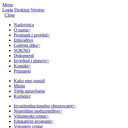
Menu
Login
Desktop Version
Close
Naslovnica
O nama
>
Programi i projekti
>
Izdavaštvo
Galerija slika
>
SOKNO
Dokumenti
Izvještaji i planovi
>
Kontakt
>
Priznanja
Kako smo nastali
Misija
Tijela upravljanja
Korisnici
Izvaninstitucionalno obrazovanje
>
Neprofitno poduzetništvo
>
Volonterski centar
>
Edukativni programi
>
Volonters centar