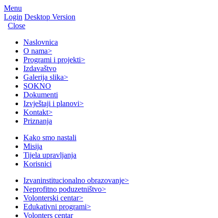
Menu
Login
Desktop Version
Close
Naslovnica
O nama
>
Programi i projekti
>
Izdavaštvo
Galerija slika
>
SOKNO
Dokumenti
Izvještaji i planovi
>
Kontakt
>
Priznanja
Kako smo nastali
Misija
Tijela upravljanja
Korisnici
Izvaninstitucionalno obrazovanje
>
Neprofitno poduzetništvo
>
Volonterski centar
>
Edukativni programi
>
Volonters centar