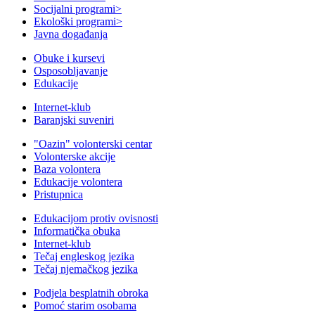
Socijalni programi
>
Ekološki programi
>
Javna događanja
Obuke i kursevi
Osposobljavanje
Edukacije
Internet-klub
Baranjski suveniri
"Oazin" volonterski centar
Volonterske akcije
Baza volontera
Edukacije volontera
Pristupnica
Edukacijom protiv ovisnosti
Informatička obuka
Internet-klub
Tečaj engleskog jezika
Tečaj njemačkog jezika
Podjela besplatnih obroka
Pomoć starim osobama