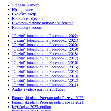
Vreće ne u smeće
Filcanje vune
Ekološke akcije
Radionice s djecom
Likovno-kreativne radionice sa ženama
Radionica s vunom
"Oazini" fotoalbumi na Facebooku (2022)
"Oazini" fotoalbumi na Facebooku (2021)
"Oazini" fotoalbumi na Facebooku (2020)
"Oazini" fotoalbumi na Facebooku (2019)
"Oazini" fotoalbumi na Facebooku (2018)
"Oazini" fotoalbumi na Facebooku (2017)
"Oazini" fotoalbumi na Facebooku (2016)
"Oazini" fotoalbumi na Facebooku (2015)
"Oazini" fotoalbumi na Facebooku (2014)
"Oazini" fotoalbumi na Facebooku (2013)
"Oazini" fotoalbumi na Facebooku (2012)
"Oazini" fotoalbumi na Facebooku (2011)
Audio- i videozapisi na YouTubeu
Financijski plan i Program rada Oaze za 2022.
Financijski plan i Program rada Oaze za 2021.
Izvještaj za 2025. godinu