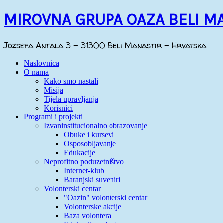
MIROVNA GRUPA OAZA BELI M
Jozsefa Antala 3 - 31300 Beli Manastir - Hrvatska
Naslovnica
O nama
Kako smo nastali
Misija
Tijela upravljanja
Korisnici
Programi i projekti
Izvaninstitucionalno obrazovanje
Obuke i kursevi
Osposobljavanje
Edukacije
Neprofitno poduzetništvo
Internet-klub
Baranjski suveniri
Volonterski centar
"Oazin" volonterski centar
Volonterske akcije
Baza volontera