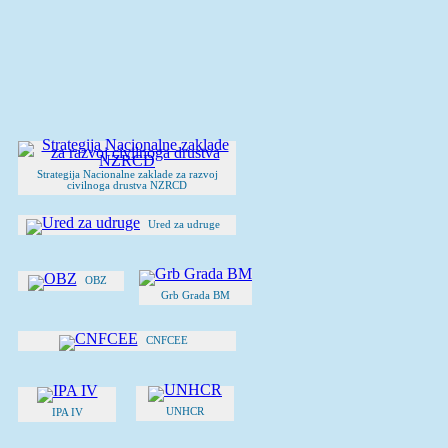
Strategija Nacionalne zaklade za razvoj
civilnoga drustva NZRCD
Ured za udruge
OBZ
Grb Grada BM
CNFCEE
UNHCR
IPA IV