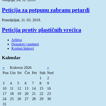
Peticija za potpunu zabranu petardi
Ponedjeljak, 11. 03. 2019.
Peticija protiv plastičnih vrećica
Arhiva
Donatori i partneri
Korisni linkovi
Kalendar
«
Kolovoz 2026
»
Pon
Uto
Sri
Čet
Pet
Sub
Ned
1
2
3
4
5
6
7
8
9
10
11
12
13
14
15
16
17
18
19
20
21
22
23
24
25
26
27
28
29
30
31