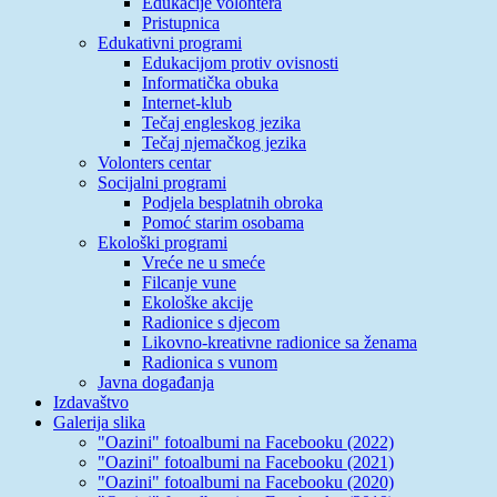
Edukacije volontera
Pristupnica
Edukativni programi
Edukacijom protiv ovisnosti
Informatička obuka
Internet-klub
Tečaj engleskog jezika
Tečaj njemačkog jezika
Volonters centar
Socijalni programi
Podjela besplatnih obroka
Pomoć starim osobama
Ekološki programi
Vreće ne u smeće
Filcanje vune
Ekološke akcije
Radionice s djecom
Likovno-kreativne radionice sa ženama
Radionica s vunom
Javna događanja
Izdavaštvo
Galerija slika
"Oazini" fotoalbumi na Facebooku (2022)
"Oazini" fotoalbumi na Facebooku (2021)
"Oazini" fotoalbumi na Facebooku (2020)