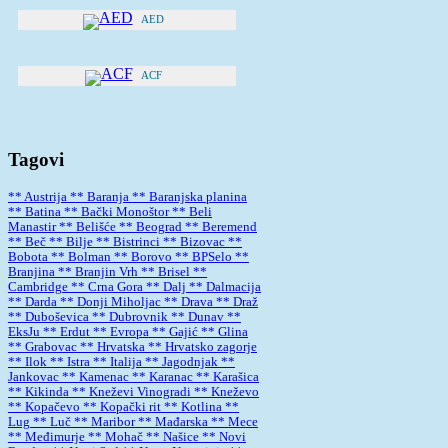
AED
ACF
Tagovi
** Austrija
** Baranja
** Baranjska planina
** Batina
** Bački Monoštor
** Beli
Manastir
** Belišće
** Beograd
** Beremend
** Beč
** Bilje
** Bistrinci
** Bizovac
**
Bobota
** Bolman
** Borovo
** BPSelo
**
Branjina
** Branjin Vrh
** Brisel
**
Cambridge
** Crna Gora
** Dalj
** Dalmacija
** Darda
** Donji Miholjac
** Drava
** Draž
** Duboševica
** Dubrovnik
** Dunav
**
EksJu
** Erdut
** Evropa
** Gajić
** Glina
** Grabovac
** Hrvatska
** Hrvatsko zagorje
** Ilok
** Istra
** Italija
** Jagodnjak
**
Jankovac
** Kamenac
** Karanac
** Karašica
** Kikinda
** Kneževi Vinogradi
** Kneževo
** Kopačevo
** Kopački rit
** Kotlina
**
Lug
** Luč
** Maribor
** Mađarska
** Mece
** Međimurje
** Mohač
** Našice
** Novi