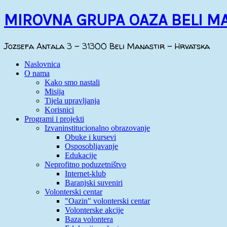
MIROVNA GRUPA OAZA BELI M
Jozsefa Antala 3 - 31300 Beli Manastir - Hrvatska
Naslovnica
O nama
Kako smo nastali
Misija
Tijela upravljanja
Korisnici
Programi i projekti
Izvaninstitucionalno obrazovanje
Obuke i kursevi
Osposobljavanje
Edukacije
Neprofitno poduzetništvo
Internet-klub
Baranjski suveniri
Volonterski centar
"Oazin" volonterski centar
Volonterske akcije
Baza volontera