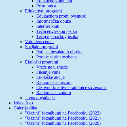
Edukacije volontera
Pristupnica
Edukativni programi
Edukacijom protiv ovisnosti
Informatička obuka
Internet-klub
Tečaj engleskog jezika
Tečaj njemačkog jezika
Volonters centar
Socijalni programi
Podjela besplatnih obroka
Pomoć starim osobama
Ekološki programi
Vreće ne u smeće
Filcanje vune
Ekološke akcije
Radionice s djecom
Likovno-kreativne radionice sa ženama
Radionica s vunom
Javna događanja
Izdavaštvo
Galerija slika
"Oazini" fotoalbumi na Facebooku (2022)
"Oazini" fotoalbumi na Facebooku (2021)
"Oazini" fotoalbumi na Facebooku (2020)