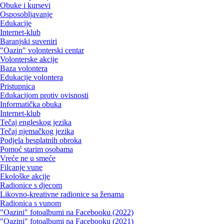
Obuke i kursevi
Osposobljavanje
Edukacije
Internet-klub
Baranjski suveniri
"Oazin" volonterski centar
Volonterske akcije
Baza volontera
Edukacije volontera
Pristupnica
Edukacijom protiv ovisnosti
Informatička obuka
Internet-klub
Tečaj engleskog jezika
Tečaj njemačkog jezika
Podjela besplatnih obroka
Pomoć starim osobama
Vreće ne u smeće
Filcanje vune
Ekološke akcije
Radionice s djecom
Likovno-kreativne radionice sa ženama
Radionica s vunom
"Oazini" fotoalbumi na Facebooku (2022)
"Oazini" fotoalbumi na Facebooku (2021)