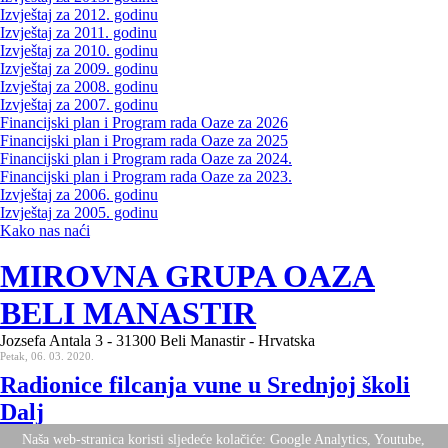
Izvještaj za 2012. godinu
Izvještaj za 2011. godinu
Izvještaj za 2010. godinu
Izvještaj za 2009. godinu
Izvještaj za 2008. godinu
Izvještaj za 2007. godinu
Financijski plan i Program rada Oaze za 2026
Financijski plan i Program rada Oaze za 2025
Financijski plan i Program rada Oaze za 2024.
Financijski plan i Program rada Oaze za 2023.
Izvještaj za 2006. godinu
Izvještaj za 2005. godinu
Kako nas naći
MIROVNA GRUPA OAZA
BELI MANASTIR
Jozsefa Antala 3 - 31300 Beli Manastir - Hrvatska
Petak, 06. 03. 2020.
Radionice filcanja vune u Srednjoj školi
Dalj
Naša web-stranica koristi sljedeće kolačiće: Google Analytics, Youtube,