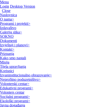
Menu
Login
Desktop Version
Close
Naslovnica
O nama
>
Programi i projekti
>
Izdavaštvo
Galerija slika
>
SOKNO
Dokumenti
Izvještaji i planovi
>
Kontakt
>
Priznanja
Kako smo nastali
Misija
Tijela upravljanja
Korisnici
Izvaninstitucionalno obrazovanje
>
Neprofitno poduzetništvo
>
Volonterski centar
>
Edukativni programi
>
Volonters centar
Socijalni programi
>
Ekološki programi
>
Javna događanja