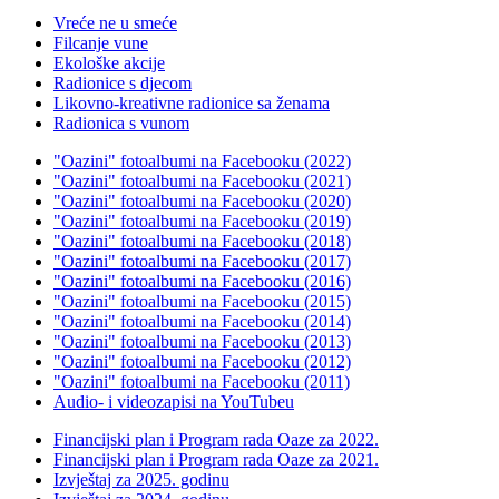
Vreće ne u smeće
Filcanje vune
Ekološke akcije
Radionice s djecom
Likovno-kreativne radionice sa ženama
Radionica s vunom
"Oazini" fotoalbumi na Facebooku (2022)
"Oazini" fotoalbumi na Facebooku (2021)
"Oazini" fotoalbumi na Facebooku (2020)
"Oazini" fotoalbumi na Facebooku (2019)
"Oazini" fotoalbumi na Facebooku (2018)
"Oazini" fotoalbumi na Facebooku (2017)
"Oazini" fotoalbumi na Facebooku (2016)
"Oazini" fotoalbumi na Facebooku (2015)
"Oazini" fotoalbumi na Facebooku (2014)
"Oazini" fotoalbumi na Facebooku (2013)
"Oazini" fotoalbumi na Facebooku (2012)
"Oazini" fotoalbumi na Facebooku (2011)
Audio- i videozapisi na YouTubeu
Financijski plan i Program rada Oaze za 2022.
Financijski plan i Program rada Oaze za 2021.
Izvještaj za 2025. godinu