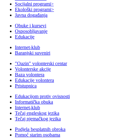
Socijalni programi
>
Ekološki programi
>
Javna događanja
Obuke i kursevi
Osposobljavanje
Edukacije
Internet-klub
Baranjski suveniri
"Oazin" volonterski centar
Volonterske akcije
Baza volontera
Edukacije volontera
Pristupnica
Edukacijom protiv ovisnosti
Informatička obuka
Internet-klub
Tečaj engleskog jezika
Tečaj njemačkog jezika
Podjela besplatnih obroka
Pomoć starim osobama