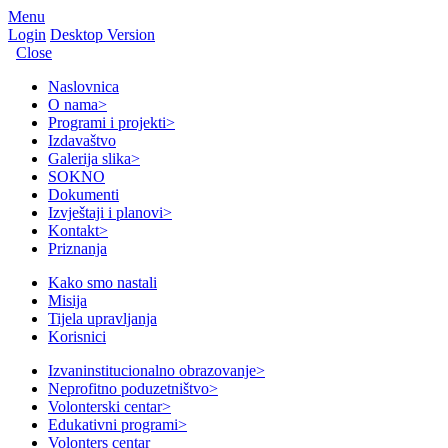
Menu
Login
Desktop Version
Close
Naslovnica
O nama
>
Programi i projekti
>
Izdavaštvo
Galerija slika
>
SOKNO
Dokumenti
Izvještaji i planovi
>
Kontakt
>
Priznanja
Kako smo nastali
Misija
Tijela upravljanja
Korisnici
Izvaninstitucionalno obrazovanje
>
Neprofitno poduzetništvo
>
Volonterski centar
>
Edukativni programi
>
Volonters centar