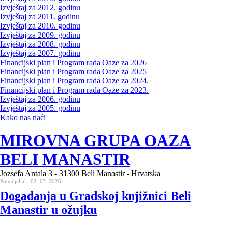
Izvještaj za 2012. godinu
Izvještaj za 2011. godinu
Izvještaj za 2010. godinu
Izvještaj za 2009. godinu
Izvještaj za 2008. godinu
Izvještaj za 2007. godinu
Financijski plan i Program rada Oaze za 2026
Financijski plan i Program rada Oaze za 2025
Financijski plan i Program rada Oaze za 2024.
Financijski plan i Program rada Oaze za 2023.
Izvještaj za 2006. godinu
Izvještaj za 2005. godinu
Kako nas naći
MIROVNA GRUPA OAZA
BELI MANASTIR
Jozsefa Antala 3 - 31300 Beli Manastir - Hrvatska
Ponedjeljak, 02. 03. 2026.
Događanja u Gradskoj knjižnici Beli
Manastir u ožujku