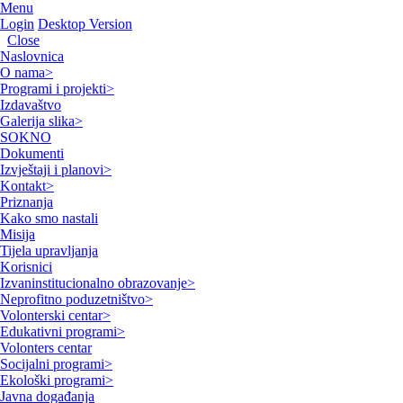
Menu
Login
Desktop Version
Close
Naslovnica
O nama
>
Programi i projekti
>
Izdavaštvo
Galerija slika
>
SOKNO
Dokumenti
Izvještaji i planovi
>
Kontakt
>
Priznanja
Kako smo nastali
Misija
Tijela upravljanja
Korisnici
Izvaninstitucionalno obrazovanje
>
Neprofitno poduzetništvo
>
Volonterski centar
>
Edukativni programi
>
Volonters centar
Socijalni programi
>
Ekološki programi
>
Javna događanja