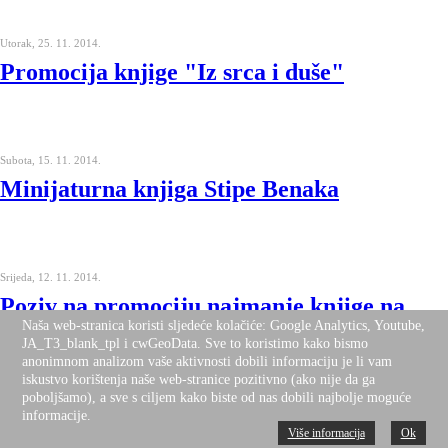
Utorak, 25. 11. 2014.
Promocija knjige "Iz srca i duše"
Subota, 15. 11. 2014.
Minijaturna knjiga Stipe Benaka
Srijeda, 12. 11. 2014.
Poziv na promociju najmanje knjige na
Naša web-stranica koristi sljedeće kolačiće: Google Analytics, Youtube,
svijetu
JA_T3_blank_tpl i cwGeoData. Sve to koristimo kako bismo
anonimnom analizom vaše aktivnosti dobili informaciju je li vam
iskustvo korištenja naše web-stranice pozitivno (ako nije da ga
poboljšamo), a sve s ciljem kako biste od nas dobili najbolje moguće
informacije.
Subota, 18. 10. 2014.
Više informacija
Ok