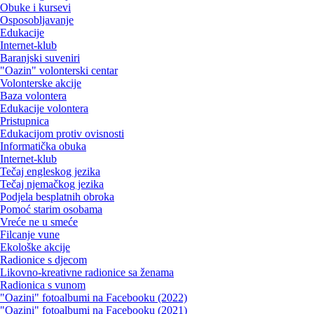
Obuke i kursevi
Osposobljavanje
Edukacije
Internet-klub
Baranjski suveniri
"Oazin" volonterski centar
Volonterske akcije
Baza volontera
Edukacije volontera
Pristupnica
Edukacijom protiv ovisnosti
Informatička obuka
Internet-klub
Tečaj engleskog jezika
Tečaj njemačkog jezika
Podjela besplatnih obroka
Pomoć starim osobama
Vreće ne u smeće
Filcanje vune
Ekološke akcije
Radionice s djecom
Likovno-kreativne radionice sa ženama
Radionica s vunom
"Oazini" fotoalbumi na Facebooku (2022)
"Oazini" fotoalbumi na Facebooku (2021)