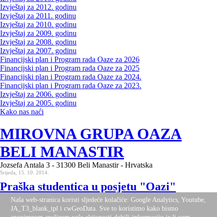
Izvještaj za 2012. godinu
Izvještaj za 2011. godinu
Izvještaj za 2010. godinu
Izvještaj za 2009. godinu
Izvještaj za 2008. godinu
Izvještaj za 2007. godinu
Financijski plan i Program rada Oaze za 2026
Financijski plan i Program rada Oaze za 2025
Financijski plan i Program rada Oaze za 2024.
Financijski plan i Program rada Oaze za 2023.
Izvještaj za 2006. godinu
Izvještaj za 2005. godinu
Kako nas naći
MIROVNA GRUPA OAZA
BELI MANASTIR
Jozsefa Antala 3 - 31300 Beli Manastir - Hrvatska
Srijeda, 15. 10. 2014.
Praška studentica u posjetu "Oazi"
Naša web-stranica koristi sljedeće kolačiće: Google Analytics, Youtube,
JA_T3_blank_tpl i cwGeoData. Sve to koristimo kako bismo