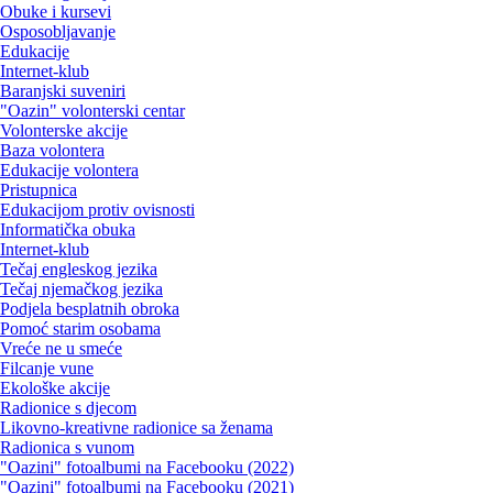
Obuke i kursevi
Osposobljavanje
Edukacije
Internet-klub
Baranjski suveniri
"Oazin" volonterski centar
Volonterske akcije
Baza volontera
Edukacije volontera
Pristupnica
Edukacijom protiv ovisnosti
Informatička obuka
Internet-klub
Tečaj engleskog jezika
Tečaj njemačkog jezika
Podjela besplatnih obroka
Pomoć starim osobama
Vreće ne u smeće
Filcanje vune
Ekološke akcije
Radionice s djecom
Likovno-kreativne radionice sa ženama
Radionica s vunom
"Oazini" fotoalbumi na Facebooku (2022)
"Oazini" fotoalbumi na Facebooku (2021)