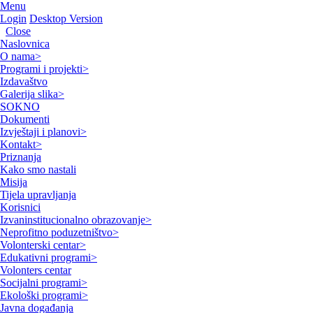
Menu
Login
Desktop Version
Close
Naslovnica
O nama
>
Programi i projekti
>
Izdavaštvo
Galerija slika
>
SOKNO
Dokumenti
Izvještaji i planovi
>
Kontakt
>
Priznanja
Kako smo nastali
Misija
Tijela upravljanja
Korisnici
Izvaninstitucionalno obrazovanje
>
Neprofitno poduzetništvo
>
Volonterski centar
>
Edukativni programi
>
Volonters centar
Socijalni programi
>
Ekološki programi
>
Javna događanja