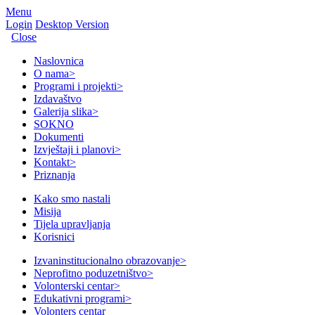
Menu
Login
Desktop Version
Close
Naslovnica
O nama
>
Programi i projekti
>
Izdavaštvo
Galerija slika
>
SOKNO
Dokumenti
Izvještaji i planovi
>
Kontakt
>
Priznanja
Kako smo nastali
Misija
Tijela upravljanja
Korisnici
Izvaninstitucionalno obrazovanje
>
Neprofitno poduzetništvo
>
Volonterski centar
>
Edukativni programi
>
Volonters centar