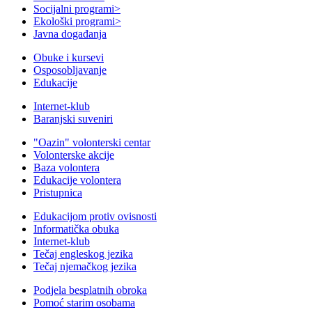
Socijalni programi
>
Ekološki programi
>
Javna događanja
Obuke i kursevi
Osposobljavanje
Edukacije
Internet-klub
Baranjski suveniri
"Oazin" volonterski centar
Volonterske akcije
Baza volontera
Edukacije volontera
Pristupnica
Edukacijom protiv ovisnosti
Informatička obuka
Internet-klub
Tečaj engleskog jezika
Tečaj njemačkog jezika
Podjela besplatnih obroka
Pomoć starim osobama