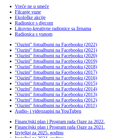
Vreće ne u smeće
Filcanje vune
Ekološke akcije
Radionice s djecom
Likovno-kreativne radionice sa ženama
Radionica s vunom
"Oazini" fotoalbumi na Facebooku (2022)
"Oazini" fotoalbumi na Facebooku (2021)
"Oazini" fotoalbumi na Facebooku (2020)
"Oazini" fotoalbumi na Facebooku (2019)
"Oazini" fotoalbumi na Facebooku (2018)
"Oazini" fotoalbumi na Facebooku (2017)
"Oazini" fotoalbumi na Facebooku (2016)
"Oazini" fotoalbumi na Facebooku (2015)
"Oazini" fotoalbumi na Facebooku (2014)
"Oazini" fotoalbumi na Facebooku (2013)
"Oazini" fotoalbumi na Facebooku (2012)
"Oazini" fotoalbumi na Facebooku (2011)
Audio- i videozapisi na YouTubeu
Financijski plan i Program rada Oaze za 2022.
Financijski plan i Program rada Oaze za 2021.
Izvještaj za 2025. godinu