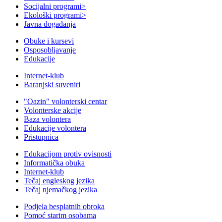
Socijalni programi
>
Ekološki programi
>
Javna događanja
Obuke i kursevi
Osposobljavanje
Edukacije
Internet-klub
Baranjski suveniri
"Oazin" volonterski centar
Volonterske akcije
Baza volontera
Edukacije volontera
Pristupnica
Edukacijom protiv ovisnosti
Informatička obuka
Internet-klub
Tečaj engleskog jezika
Tečaj njemačkog jezika
Podjela besplatnih obroka
Pomoć starim osobama