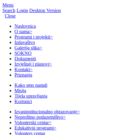
Menu
Search
Login
Desktop Version
Close
Naslovnica
O nama
>
Programi i projekti
>
Izdavaštvo
Galerija slika
>
SOKNO
Dokumenti
Izvještaji i planovi
>
Kontakt
>
Priznanja
Kako smo nastali
Misija
Tijela upravljanja
Korisnici
Izvaninstitucionalno obrazovanje
>
Neprofitno poduzetništvo
>
Volonterski centar
>
Edukativni programi
>
Volonters centar