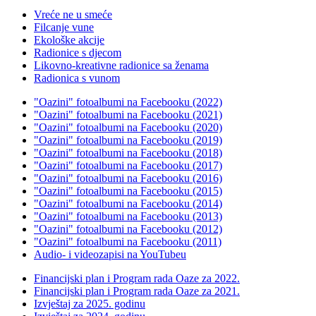
Vreće ne u smeće
Filcanje vune
Ekološke akcije
Radionice s djecom
Likovno-kreativne radionice sa ženama
Radionica s vunom
"Oazini" fotoalbumi na Facebooku (2022)
"Oazini" fotoalbumi na Facebooku (2021)
"Oazini" fotoalbumi na Facebooku (2020)
"Oazini" fotoalbumi na Facebooku (2019)
"Oazini" fotoalbumi na Facebooku (2018)
"Oazini" fotoalbumi na Facebooku (2017)
"Oazini" fotoalbumi na Facebooku (2016)
"Oazini" fotoalbumi na Facebooku (2015)
"Oazini" fotoalbumi na Facebooku (2014)
"Oazini" fotoalbumi na Facebooku (2013)
"Oazini" fotoalbumi na Facebooku (2012)
"Oazini" fotoalbumi na Facebooku (2011)
Audio- i videozapisi na YouTubeu
Financijski plan i Program rada Oaze za 2022.
Financijski plan i Program rada Oaze za 2021.
Izvještaj za 2025. godinu