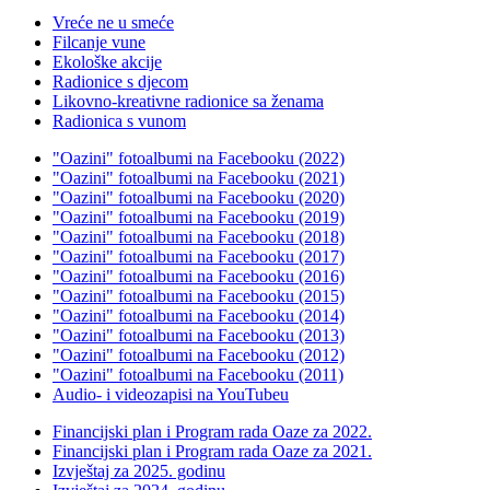
Vreće ne u smeće
Filcanje vune
Ekološke akcije
Radionice s djecom
Likovno-kreativne radionice sa ženama
Radionica s vunom
"Oazini" fotoalbumi na Facebooku (2022)
"Oazini" fotoalbumi na Facebooku (2021)
"Oazini" fotoalbumi na Facebooku (2020)
"Oazini" fotoalbumi na Facebooku (2019)
"Oazini" fotoalbumi na Facebooku (2018)
"Oazini" fotoalbumi na Facebooku (2017)
"Oazini" fotoalbumi na Facebooku (2016)
"Oazini" fotoalbumi na Facebooku (2015)
"Oazini" fotoalbumi na Facebooku (2014)
"Oazini" fotoalbumi na Facebooku (2013)
"Oazini" fotoalbumi na Facebooku (2012)
"Oazini" fotoalbumi na Facebooku (2011)
Audio- i videozapisi na YouTubeu
Financijski plan i Program rada Oaze za 2022.
Financijski plan i Program rada Oaze za 2021.
Izvještaj za 2025. godinu