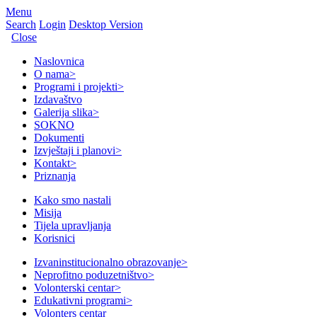
Menu
Search
Login
Desktop Version
Close
Naslovnica
O nama
>
Programi i projekti
>
Izdavaštvo
Galerija slika
>
SOKNO
Dokumenti
Izvještaji i planovi
>
Kontakt
>
Priznanja
Kako smo nastali
Misija
Tijela upravljanja
Korisnici
Izvaninstitucionalno obrazovanje
>
Neprofitno poduzetništvo
>
Volonterski centar
>
Edukativni programi
>
Volonters centar