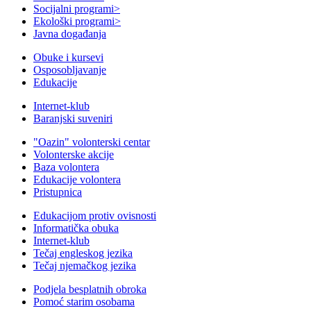
Socijalni programi
>
Ekološki programi
>
Javna događanja
Obuke i kursevi
Osposobljavanje
Edukacije
Internet-klub
Baranjski suveniri
"Oazin" volonterski centar
Volonterske akcije
Baza volontera
Edukacije volontera
Pristupnica
Edukacijom protiv ovisnosti
Informatička obuka
Internet-klub
Tečaj engleskog jezika
Tečaj njemačkog jezika
Podjela besplatnih obroka
Pomoć starim osobama