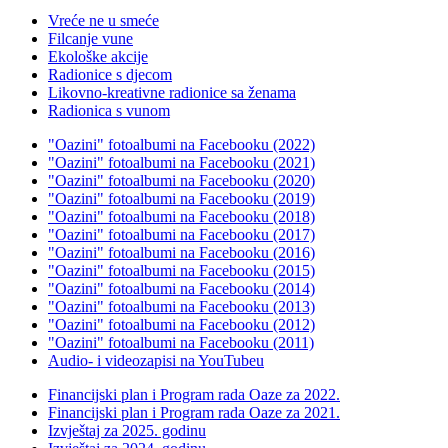
Vreće ne u smeće
Filcanje vune
Ekološke akcije
Radionice s djecom
Likovno-kreativne radionice sa ženama
Radionica s vunom
"Oazini" fotoalbumi na Facebooku (2022)
"Oazini" fotoalbumi na Facebooku (2021)
"Oazini" fotoalbumi na Facebooku (2020)
"Oazini" fotoalbumi na Facebooku (2019)
"Oazini" fotoalbumi na Facebooku (2018)
"Oazini" fotoalbumi na Facebooku (2017)
"Oazini" fotoalbumi na Facebooku (2016)
"Oazini" fotoalbumi na Facebooku (2015)
"Oazini" fotoalbumi na Facebooku (2014)
"Oazini" fotoalbumi na Facebooku (2013)
"Oazini" fotoalbumi na Facebooku (2012)
"Oazini" fotoalbumi na Facebooku (2011)
Audio- i videozapisi na YouTubeu
Financijski plan i Program rada Oaze za 2022.
Financijski plan i Program rada Oaze za 2021.
Izvještaj za 2025. godinu