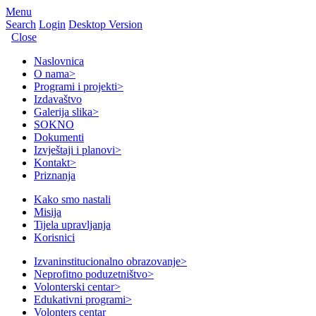
Menu
Search
Login
Desktop Version
Close
Naslovnica
O nama
>
Programi i projekti
>
Izdavaštvo
Galerija slika
>
SOKNO
Dokumenti
Izvještaji i planovi
>
Kontakt
>
Priznanja
Kako smo nastali
Misija
Tijela upravljanja
Korisnici
Izvaninstitucionalno obrazovanje
>
Neprofitno poduzetništvo
>
Volonterski centar
>
Edukativni programi
>
Volonters centar