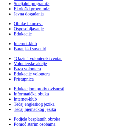
Socijalni programi
>
Ekološki programi
>
Javna događanja
Obuke i kursevi
Osposobljavanje
Edukacije
Internet-klub
Baranjski suveniri
"Oazin" volonterski centar
Volonterske akcije
Baza volontera
Edukacije volontera
Pristupnica
Edukacijom protiv ovisnosti
Informatička obuka
Internet-klub
Tečaj engleskog jezika
Tečaj njemačkog jezika
Podjela besplatnih obroka
Pomoć starim osobama