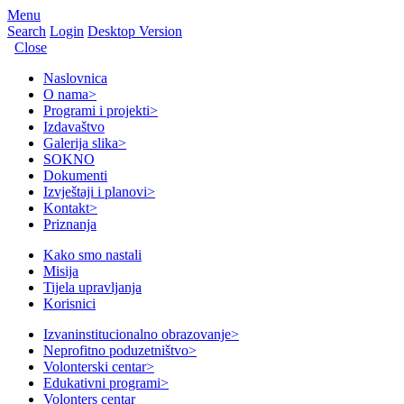
Menu
Search
Login
Desktop Version
Close
Naslovnica
O nama
>
Programi i projekti
>
Izdavaštvo
Galerija slika
>
SOKNO
Dokumenti
Izvještaji i planovi
>
Kontakt
>
Priznanja
Kako smo nastali
Misija
Tijela upravljanja
Korisnici
Izvaninstitucionalno obrazovanje
>
Neprofitno poduzetništvo
>
Volonterski centar
>
Edukativni programi
>
Volonters centar