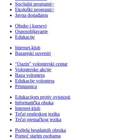
Socijalni programi
>
Ekološki programi
>
Javna događanja
Obuke i kursevi
Osposobljavanje
Edukacije
Internet-klub
Baranjski suveniri
"Oazin" volonterski centar
Volonterske akcije
Baza volontera
Edukacije volontera
Pristupnica
Edukacijom protiv ovisnosti
Informatička obuka
Internet-klub
Tečaj engleskog jezika
Tečaj njemačkog jezika
Podjela besplatnih obroka
Pomoć starim osobama