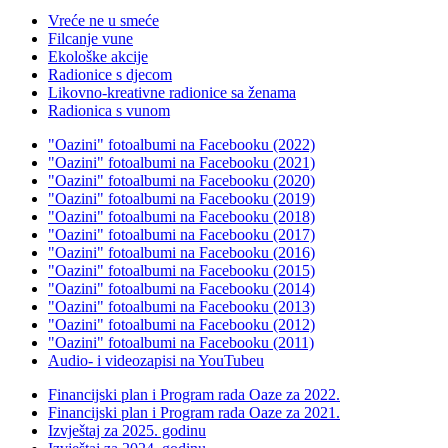
Vreće ne u smeće
Filcanje vune
Ekološke akcije
Radionice s djecom
Likovno-kreativne radionice sa ženama
Radionica s vunom
"Oazini" fotoalbumi na Facebooku (2022)
"Oazini" fotoalbumi na Facebooku (2021)
"Oazini" fotoalbumi na Facebooku (2020)
"Oazini" fotoalbumi na Facebooku (2019)
"Oazini" fotoalbumi na Facebooku (2018)
"Oazini" fotoalbumi na Facebooku (2017)
"Oazini" fotoalbumi na Facebooku (2016)
"Oazini" fotoalbumi na Facebooku (2015)
"Oazini" fotoalbumi na Facebooku (2014)
"Oazini" fotoalbumi na Facebooku (2013)
"Oazini" fotoalbumi na Facebooku (2012)
"Oazini" fotoalbumi na Facebooku (2011)
Audio- i videozapisi na YouTubeu
Financijski plan i Program rada Oaze za 2022.
Financijski plan i Program rada Oaze za 2021.
Izvještaj za 2025. godinu