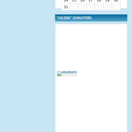
24
25
26
27
28
29
30
31
"OAZINI" DONATORI