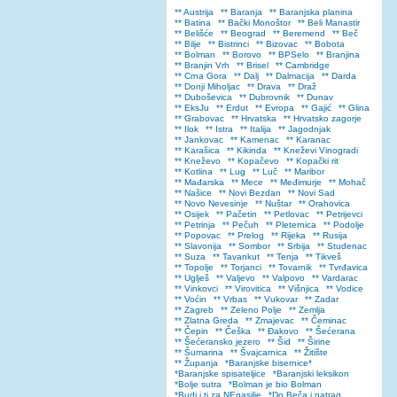
** Austrija
** Baranja
** Baranjska planina
** Batina
** Bački Monoštor
** Beli Manastir
** Belišće
** Beograd
** Beremend
** Beč
** Bilje
** Bistrinci
** Bizovac
** Bobota
** Bolman
** Borovo
** BPSelo
** Branjina
** Branjin Vrh
** Brisel
** Cambridge
** Crna Gora
** Dalj
** Dalmacija
** Darda
** Donji Miholjac
** Drava
** Draž
** Duboševica
** Dubrovnik
** Dunav
** EksJu
** Erdut
** Evropa
** Gajić
** Glina
** Grabovac
** Hrvatska
** Hrvatsko zagorje
** Ilok
** Istra
** Italija
** Jagodnjak
** Jankovac
** Kamenac
** Karanac
** Karašica
** Kikinda
** Kneževi Vinogradi
** Kneževo
** Kopačevo
** Kopački rit
** Kotlina
** Lug
** Luč
** Maribor
** Mađarska
** Mece
** Međimurje
** Mohač
** Našice
** Novi Bezdan
** Novi Sad
** Novo Nevesinje
** Nuštar
** Orahovica
** Osijek
** Pačetin
** Petlovac
** Petrijevci
** Petrinja
** Pečuh
** Pleternica
** Podolje
** Popovac
** Prelog
** Rijeka
** Rusija
** Slavonija
** Sombor
** Srbija
** Studenac
** Suza
** Tavankut
** Tenja
** Tikveš
** Topolje
** Torjanci
** Tovarnik
** Tvrđavica
** Uglješ
** Valjevo
** Valpovo
** Vardarac
** Vinkovci
** Virovitica
** Višnjica
** Vodice
** Voćin
** Vrbas
** Vukovar
** Zadar
** Zagreb
** Zeleno Polje
** Zemlja
** Zlatna Greda
** Zmajevac
** Čeminac
** Čepin
** Češka
** Đakovo
** Šećerana
** Šećeransko jezero
** Šid
** Širine
** Šumarina
** Švajcarnica
** Žitište
** Županja
*Baranjske bisernice*
*Baranjske spisateljice
*Baranjski leksikon
*Bolje sutra
*Bolman je bio Bolman
*Budi i ti za NEnasilje
*Do Beča i natrag