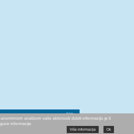
TOP
anonimnom analizom vaše aktivnosti dobili informaciju je li
oguće informacije.
Više informacija
Ok