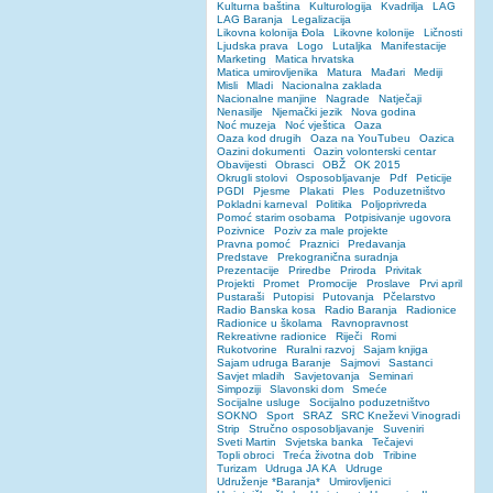
Kulturna baština
Kulturologija
Kvadrilja
LAG
LAG Baranja
Legalizacija
Likovna kolonija Đola
Likovne kolonije
Ličnosti
Ljudska prava
Logo
Lutaljka
Manifestacije
Marketing
Matica hrvatska
Matica umirovljenika
Matura
Mađari
Mediji
Misli
Mladi
Nacionalna zaklada
Nacionalne manjine
Nagrade
Natječaji
Nenasilje
Njemački jezik
Nova godina
Noć muzeja
Noć vještica
Oaza
Oaza kod drugih
Oaza na YouTubeu
Oazica
Oazini dokumenti
Oazin volonterski centar
Obavijesti
Obrasci
OBŽ
OK 2015
Okrugli stolovi
Osposobljavanje
Pdf
Peticije
PGDI
Pjesme
Plakati
Ples
Poduzetništvo
Pokladni karneval
Politika
Poljoprivreda
Pomoć starim osobama
Potpisivanje ugovora
Pozivnice
Poziv za male projekte
Pravna pomoć
Praznici
Predavanja
Predstave
Prekogranična suradnja
Prezentacije
Priredbe
Priroda
Privitak
Projekti
Promet
Promocije
Proslave
Prvi april
Pustaraši
Putopisi
Putovanja
Pčelarstvo
Radio Banska kosa
Radio Baranja
Radionice
Radionice u školama
Ravnopravnost
Rekreativne radionice
Riječi
Romi
Rukotvorine
Ruralni razvoj
Sajam knjiga
Sajam udruga Baranje
Sajmovi
Sastanci
Savjet mladih
Savjetovanja
Seminari
Simpoziji
Slavonski dom
Smeće
Socijalne usluge
Socijalno poduzetništvo
SOKNO
Sport
SRAZ
SRC Kneževi Vinogradi
Strip
Stručno osposobljavanje
Suveniri
Sveti Martin
Svjetska banka
Tečajevi
Topli obroci
Treća životna dob
Tribine
Turizam
Udruga JA KA
Udruge
Udruženje *Baranja*
Umirovljenici