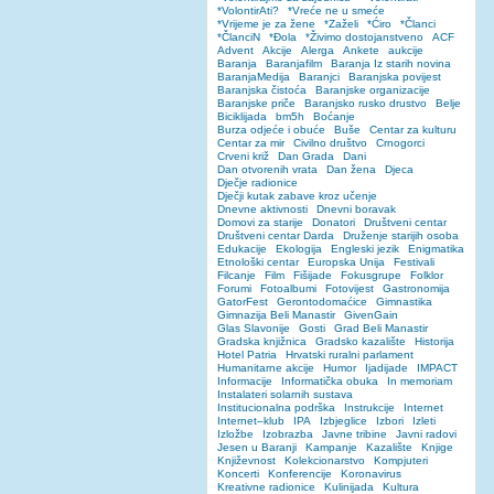
*VolontirAti?
*Vreće ne u smeće
*Vrijeme je za žene
*Zaželi
*Ćiro
*Članci
*ČlanciN
*Đola
*Živimo dostojanstveno
ACF
Advent
Akcije
Alerga
Ankete
aukcije
Baranja
Baranjafilm
Baranja Iz starih novina
BaranjaMedija
Baranjci
Baranjska povijest
Baranjska čistoća
Baranjske organizacije
Baranjske priče
Baranjsko rusko drustvo
Belje
Biciklijada
bm5h
Boćanje
Burza odjeće i obuće
Buše
Centar za kulturu
Centar za mir
Civilno društvo
Crnogorci
Crveni križ
Dan Grada
Dani
Dan otvorenih vrata
Dan žena
Djeca
Dječje radionice
Dječji kutak zabave kroz učenje
Dnevne aktivnosti
Dnevni boravak
Domovi za starije
Donatori
Društveni centar
Društveni centar Darda
Druženje starijih osoba
Edukacije
Ekologija
Engleski jezik
Enigmatika
Etnološki centar
Europska Unija
Festivali
Filcanje
Film
Fišijade
Fokusgrupe
Folklor
Forumi
Fotoalbumi
Fotovijest
Gastronomija
GatorFest
Gerontodomaćice
Gimnastika
Gimnazija Beli Manastir
GivenGain
Glas Slavonije
Gosti
Grad Beli Manastir
Gradska knjižnica
Gradsko kazalište
Historija
Hotel Patria
Hrvatski ruralni parlament
Humanitarne akcije
Humor
Ijadijade
IMPACT
Informacije
Informatička obuka
In memoriam
Instalateri solarnih sustava
Institucionalna podrška
Instrukcije
Internet
Internet–klub
IPA
Izbjeglice
Izbori
Izleti
Izložbe
Izobrazba
Javne tribine
Javni radovi
Jesen u Baranji
Kampanje
Kazalište
Knjige
Književnost
Kolekcionarstvo
Kompjuteri
Koncerti
Konferencije
Koronavirus
Kreativne radionice
Kulinijada
Kultura