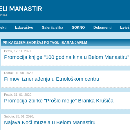
ELI MANASTIR
ATSKA
ekti
Izdavaštvo
Galerija slika
SOKNO
Dokumenti
Izvješ
PRIKAZUJEM SADRŽAJ PO TAGU: BARANJAFILM
Petak, 12. 11. 2021.
Promocija knjige "100 godina kina u Belom Manastiru"
Utorak, 11. 08. 2020.
Filmovi iznenađenja u Etnološkom centru
Petak, 31. 01. 2020.
Promocija zbirke "Prošlo me je" Branka Krušića
Subota, 25. 01. 2020.
Najava Noći muzeja u Belom Manastiru