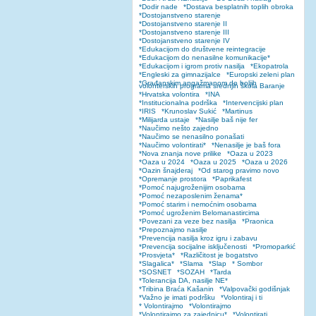
*Dodir nade
*Dostava besplatnih toplih obroka
*Dostojanstveno starenje
*Dostojanstveno starenje II
*Dostojanstveno starenje III
*Dostojanstveno starenje IV
*Edukacijom do društvene reintegracije
*Edukacijom do nenasilne komunikacije*
*Edukacijom i igrom protiv nasilja
*Ekopatrola
*Engleski za gimnazijalce
*Europski zeleni plan
*Građanskim angažmanom do boljih
volonterskih programa srednjih škola Baranje
*Hrvatska volontira
*INA
*Institucionalna podrška
*Intervencijski plan
*IRIS
*Krunoslav Sukić
*Martinus
*Milijarda ustaje
*Nasilje baš nije fer
*Naučimo nešto zajedno
*Naučimo se nenasilno ponašati
*Naučimo volontirati*
*Nenasilje je baš fora
*Nova znanja nove prilike
*Oaza u 2023
*Oaza u 2024
*Oaza u 2025
*Oaza u 2026
*Oazin šnajderaj
*Od starog pravimo novo
*Opremanje prostora
*Paprikafest
*Pomoć najugroženijim osobama
*Pomoć nezaposlenim ženama*
*Pomoć starim i nemoćnim osobama
*Pomoć ugroženim Belomanastircima
*Povezani za veze bez nasilja
*Praonica
*Prepoznajmo nasilje
*Prevencija nasilja kroz igru i zabavu
*Prevencija socijalne isključenosti
*Promoparkić
*Prosvjeta*
*Različitost je bogatstvo
*Slagalica*
*Slama
*Slap
* Sombor
*SOSNET
*SOZAH
*Tarda
*Tolerancija DA, nasilje NE*
*Tribina Braća Kašanin
*Valpovački godišnjak
*Važno je imati podršku
*Volontiraj i ti
* Volontirajmo
*Volontirajmo
*Volontirajmo za zajednicu*
*Volontirati