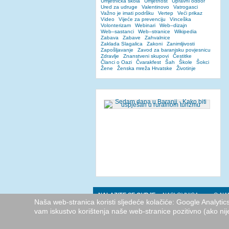
Umjetnička škola
Umjetnost
Upravni odbor
Ured za udruge
Valentinovo
Vatrogasci
Važno je imati podršku
Vertep
Veći prikaz
Video
Vijeće za prevenciju
Vinceška
Volonterizam
Webinari
Web–dizajn
Web–sastanci
Web–stranice
Wikipedia
Zabava
Zabave
Zahvalnice
Zaklada Slagalica
Zakoni
Zanimljivosti
Zapošljavanje
Zavod za baranjsku povjesnicu
Zdravlje
Znanstveni skupovi
Čestitke
Članci o Oazi
Čvarakfest
Šah
Škole
Šokci
Žene
Ženska mreža Hrvatske
Životinje
NALAZITE SE OVDJE:
NASLOVNICA
O NA
Naša web-stranica koristi sljedeće kolačiće: Google Analyti
vam iskustvo korištenja naše web-stranice pozitivno (ako nij