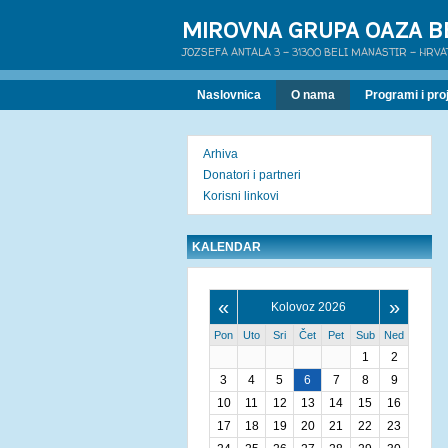
MIROVNA GRUPA OAZA B
JOZSEFA ANTALA 3 - 31300 BELI MANASTIR - HRV
Naslovnica
O nama
Programi i proj
Arhiva
Donatori i partneri
Korisni linkovi
KALENDAR
«
»
Kolovoz 2026
Pon
Uto
Sri
Čet
Pet
Sub
Ned
1
2
3
4
5
6
7
8
9
10
11
12
13
14
15
16
17
18
19
20
21
22
23