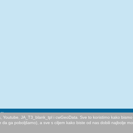
MA
cs, Youtube, JA_T3_blank_tpl i cwGeoData. Sve to koristimo kako bismo 
e da ga poboljšamo), a sve s ciljem kako biste od nas dobili najbolje m