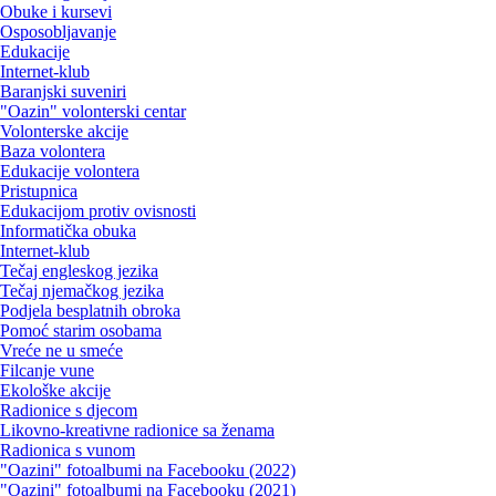
Obuke i kursevi
Osposobljavanje
Edukacije
Internet-klub
Baranjski suveniri
"Oazin" volonterski centar
Volonterske akcije
Baza volontera
Edukacije volontera
Pristupnica
Edukacijom protiv ovisnosti
Informatička obuka
Internet-klub
Tečaj engleskog jezika
Tečaj njemačkog jezika
Podjela besplatnih obroka
Pomoć starim osobama
Vreće ne u smeće
Filcanje vune
Ekološke akcije
Radionice s djecom
Likovno-kreativne radionice sa ženama
Radionica s vunom
"Oazini" fotoalbumi na Facebooku (2022)
"Oazini" fotoalbumi na Facebooku (2021)