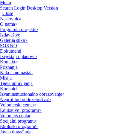
Menu
Search
Login
Desktop Version
Close
Naslovnica
O nama
>
Programi i projekti
>
Izdavaštvo
Galerija slika
>
SOKNO
Dokumenti
Izvještaji i planovi
>
Kontakt
>
Priznanja
Kako smo nastali
Misija
Tijela upravljanja
Korisnici
Izvaninstitucionalno obrazovanje
>
Neprofitno poduzetništvo
>
Volonterski centar
>
Edukativni programi
>
Volonters centar
Socijalni programi
>
Ekološki programi
>
Javna događanja