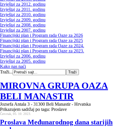
Izvještaj za 2012. godinu
Izvještaj za 2011. godinu
Izvještaj za 2010. godinu
Izvještaj za 2009. godinu
Izvještaj za 2008. godinu
Izvještaj za 2007. godinu
Financijski plan i Program rada Oaze za 2026
Financijski plan i Program rada Oaze za 2025
Financijski plan i Program rada Oaze za 2024.
Financijski plan i Program rada Oaze za 2023.
Izvještaj za 2006. godinu
Izvještaj za 2005. godinu
Kako nas naći
Traži...
MIROVNA GRUPA OAZA
BELI MANASTIR
Jozsefa Antala 3 - 31300 Beli Manastir - Hrvatska
Prikazujem sadržaj po tagu: Proslave
Četvrtak, 05. 10. 2023.
Proslava Međunarodnog dana starijih