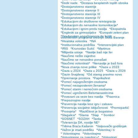
*Dodir nade
*Dostava besplatnih toplih obroka
*Dostojanstveno starenje
*Dostojanstveno starenje II
*Dostojanstveno starenje III
*Dostojanstveno starenje IV
*Edukacijom do društvene reintegracije
*Edukacijom do nenasilne komunikacije*
*Edukacijom i igrom protiv nasilja
*Ekopatrola
*Engleski za gimnazijalce
*Europski zeleni plan
*Građanskim angažmanom do boljih
volonterskih programa srednjih škola Baranje
*Hrvatska volontira
*INA
*Institucionalna podrška
*Intervencijski plan
*IRIS
*Krunoslav Sukić
*Martinus
*Milijarda ustaje
*Nasilje baš nije fer
*Naučimo nešto zajedno
*Naučimo se nenasilno ponašati
*Naučimo volontirati*
*Nenasilje je baš fora
*Nova znanja nove prilike
*Oaza u 2023
*Oaza u 2024
*Oaza u 2025
*Oaza u 2026
*Oazin šnajderaj
*Od starog pravimo novo
*Opremanje prostora
*Paprikafest
*Pomoć najugroženijim osobama
*Pomoć nezaposlenim ženama*
*Pomoć starim i nemoćnim osobama
*Pomoć ugroženim Belomanastircima
*Povezani za veze bez nasilja
*Praonica
*Prepoznajmo nasilje
*Prevencija nasilja kroz igru i zabavu
*Prevencija socijalne isključenosti
*Promoparkić
*Prosvjeta*
*Različitost je bogatstvo
*Slagalica*
*Slama
*Slap
* Sombor
*SOSNET
*SOZAH
*Tarda
*Tolerancija DA, nasilje NE*
*Tribina Braća Kašanin
*Valpovački godišnjak
*Važno je imati podršku
*Volontiraj i ti
* Volontirajmo
*Volontirajmo
*Volontirajmo za zajednicu*
*Volontirati