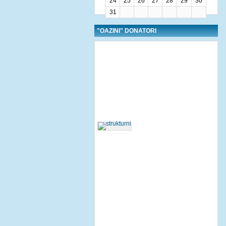
24
25
26
27
28
29
30
31
"OAZINI" DONATORI