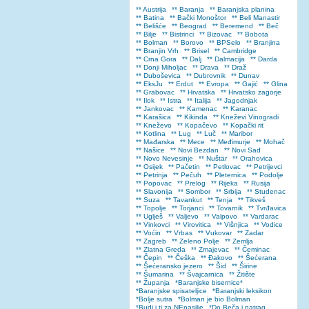
** Austrija
** Baranja
** Baranjska planina
** Batina
** Bački Monoštor
** Beli Manastir
** Belišće
** Beograd
** Beremend
** Beč
** Bilje
** Bistrinci
** Bizovac
** Bobota
** Bolman
** Borovo
** BPSelo
** Branjina
** Branjin Vrh
** Brisel
** Cambridge
** Crna Gora
** Dalj
** Dalmacija
** Darda
** Donji Miholjac
** Drava
** Draž
** Duboševica
** Dubrovnik
** Dunav
** EksJu
** Erdut
** Evropa
** Gajić
** Glina
** Grabovac
** Hrvatska
** Hrvatsko zagorje
** Ilok
** Istra
** Italija
** Jagodnjak
** Jankovac
** Kamenac
** Karanac
** Karašica
** Kikinda
** Kneževi Vinogradi
** Kneževo
** Kopačevo
** Kopački rit
** Kotlina
** Lug
** Luč
** Maribor
** Mađarska
** Mece
** Međimurje
** Mohač
** Našice
** Novi Bezdan
** Novi Sad
** Novo Nevesinje
** Nuštar
** Orahovica
** Osijek
** Pačetin
** Petlovac
** Petrijevci
** Petrinja
** Pečuh
** Pleternica
** Podolje
** Popovac
** Prelog
** Rijeka
** Rusija
** Slavonija
** Sombor
** Srbija
** Studenac
** Suza
** Tavankut
** Tenja
** Tikveš
** Topolje
** Torjanci
** Tovarnik
** Tvrđavica
** Uglješ
** Valjevo
** Valpovo
** Vardarac
** Vinkovci
** Virovitica
** Višnjica
** Vodice
** Voćin
** Vrbas
** Vukovar
** Zadar
** Zagreb
** Zeleno Polje
** Zemlja
** Zlatna Greda
** Zmajevac
** Čeminac
** Čepin
** Češka
** Đakovo
** Šećerana
** Šećeransko jezero
** Šid
** Širine
** Šumarina
** Švajcarnica
** Žitište
** Županja
*Baranjske bisernice*
*Baranjske spisateljice
*Baranjski leksikon
*Bolje sutra
*Bolman je bio Bolman
*Budi i ti za NEnasilje
*Do Beča i natrag