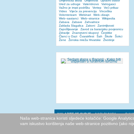
Umjetnička škola
Umjetnost
Upravni odbor
Ured za udruge
Valentinovo
Vatrogasci
Važno je imati podršku
Vertep
Veći prikaz
Video
Vijeće za prevenciju
Vinceška
Volonterizam
Webinari
Web–dizajn
Web–sastanci
Web–stranice
Wikipedia
Zabava
Zabave
Zahvalnice
Zaklada Slagalica
Zakoni
Zanimljivosti
Zapošljavanje
Zavod za baranjsku povjesnicu
Zdravlje
Znanstveni skupovi
Čestitke
Članci o Oazi
Čvarakfest
Šah
Škole
Šokci
Žene
Ženska mreža Hrvatske
Životinje
NALAZITE SE OVDJE:
NASLOVNICA
O NA
Naša web-stranica koristi sljedeće kolačiće: Google Analyti
vam iskustvo korištenja naše web-stranice pozitivno (ako nij