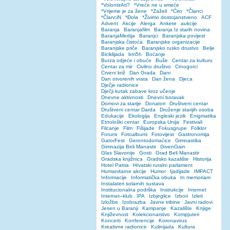
*VolontirAti?
*Vreće ne u smeće
*Vrijeme je za žene
*Zaželi
*Ćiro
*Članci
*ČlanciN
*Đola
*Živimo dostojanstveno
ACF
Advent
Akcije
Alerga
Ankete
aukcije
Baranja
Baranjafilm
Baranja Iz starih novina
BaranjaMedija
Baranjci
Baranjska povijest
Baranjska čistoća
Baranjske organizacije
Baranjske priče
Baranjsko rusko drustvo
Belje
Biciklijada
bm5h
Boćanje
Burza odjeće i obuće
Buše
Centar za kulturu
Centar za mir
Civilno društvo
Crnogorci
Crveni križ
Dan Grada
Dani
Dan otvorenih vrata
Dan žena
Djeca
Dječje radionice
Dječji kutak zabave kroz učenje
Dnevne aktivnosti
Dnevni boravak
Domovi za starije
Donatori
Društveni centar
Društveni centar Darda
Druženje starijih osoba
Edukacije
Ekologija
Engleski jezik
Enigmatika
Etnološki centar
Europska Unija
Festivali
Filcanje
Film
Fišijade
Fokusgrupe
Folklor
Forumi
Fotoalbumi
Fotovijest
Gastronomija
GatorFest
Gerontodomaćice
Gimnastika
Gimnazija Beli Manastir
GivenGain
Glas Slavonije
Gosti
Grad Beli Manastir
Gradska knjižnica
Gradsko kazalište
Historija
Hotel Patria
Hrvatski ruralni parlament
Humanitarne akcije
Humor
Ijadijade
IMPACT
Informacije
Informatička obuka
In memoriam
Instalateri solarnih sustava
Institucionalna podrška
Instrukcije
Internet
Internet–klub
IPA
Izbjeglice
Izbori
Izleti
Izložbe
Izobrazba
Javne tribine
Javni radovi
Jesen u Baranji
Kampanje
Kazalište
Knjige
Književnost
Kolekcionarstvo
Kompjuteri
Koncerti
Konferencije
Koronavirus
Kreativne radionice
Kulinijada
Kultura