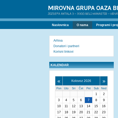
MIROVNA GRUPA OAZA B
JOZSEFA ANTALA 3 - 31300 BELI MANASTIR - HRV
Naslovnica
O nama
Programi i proj
Arhiva
Donatori i partneri
Korisni linkovi
KALENDAR
«
»
Kolovoz 2026
Pon
Uto
Sri
Čet
Pet
Sub
Ned
1
2
3
4
5
6
7
8
9
10
11
12
13
14
15
16
17
18
19
20
21
22
23