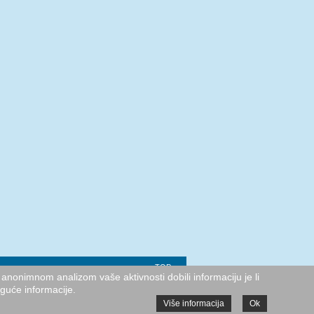
TOP
anonimnom analizom vaše aktivnosti dobili informaciju je li
oguće informacije.
Više informacija
Ok