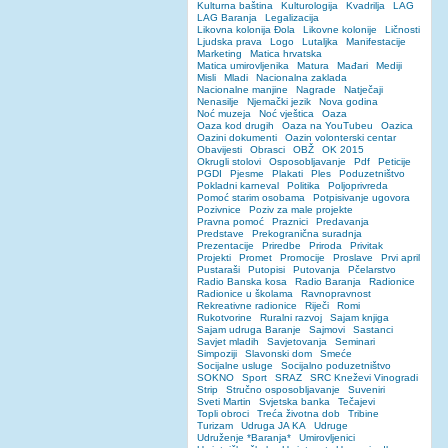
Kulturna baština
Kulturologija
Kvadrilja
LAG
LAG Baranja
Legalizacija
Likovna kolonija Đola
Likovne kolonije
Ličnosti
Ljudska prava
Logo
Lutaljka
Manifestacije
Marketing
Matica hrvatska
Matica umirovljenika
Matura
Mađari
Mediji
Misli
Mladi
Nacionalna zaklada
Nacionalne manjine
Nagrade
Natječaji
Nenasilje
Njemački jezik
Nova godina
Noć muzeja
Noć vještica
Oaza
Oaza kod drugih
Oaza na YouTubeu
Oazica
Oazini dokumenti
Oazin volonterski centar
Obavijesti
Obrasci
OBŽ
OK 2015
Okrugli stolovi
Osposobljavanje
Pdf
Peticije
PGDI
Pjesme
Plakati
Ples
Poduzetništvo
Pokladni karneval
Politika
Poljoprivreda
Pomoć starim osobama
Potpisivanje ugovora
Pozivnice
Poziv za male projekte
Pravna pomoć
Praznici
Predavanja
Predstave
Prekogranična suradnja
Prezentacije
Priredbe
Priroda
Privitak
Projekti
Promet
Promocije
Proslave
Prvi april
Pustaraši
Putopisi
Putovanja
Pčelarstvo
Radio Banska kosa
Radio Baranja
Radionice
Radionice u školama
Ravnopravnost
Rekreativne radionice
Riječi
Romi
Rukotvorine
Ruralni razvoj
Sajam knjiga
Sajam udruga Baranje
Sajmovi
Sastanci
Savjet mladih
Savjetovanja
Seminari
Simpoziji
Slavonski dom
Smeće
Socijalne usluge
Socijalno poduzetništvo
SOKNO
Sport
SRAZ
SRC Kneževi Vinogradi
Strip
Stručno osposobljavanje
Suveniri
Sveti Martin
Svjetska banka
Tečajevi
Topli obroci
Treća životna dob
Tribine
Turizam
Udruga JA KA
Udruge
Udruženje *Baranja*
Umirovljenici