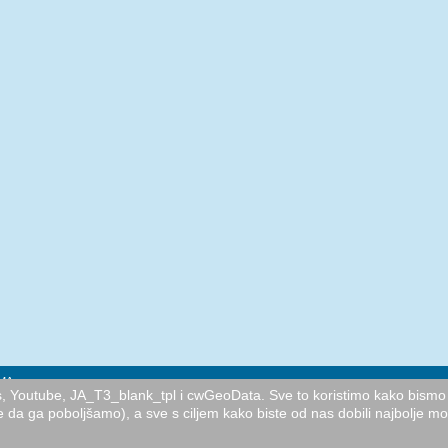
MA
cs, Youtube, JA_T3_blank_tpl i cwGeoData. Sve to koristimo kako bismo 
e da ga poboljšamo), a sve s ciljem kako biste od nas dobili najbolje m