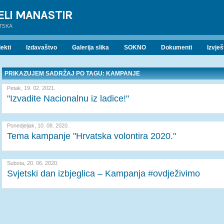
ELI MANASTIR
ATSKA
ekti
Izdavaštvo
Galerija slika
SOKNO
Dokumenti
Izvješ
PRIKAZUJEM SADRŽAJ PO TAGU: KAMPANJE
Petak, 19. 02. 2021.
"Izvadite Nacionalnu iz ladice!"
Ponedjeljak, 10. 08. 2020.
Tema kampanje "Hrvatska volontira 2020."
Subota, 20. 06. 2020.
Svjetski dan izbjeglica – Kampanja #ovdježivimo