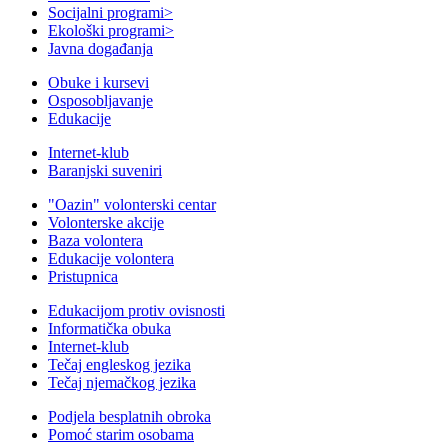
Socijalni programi
>
Ekološki programi
>
Javna događanja
Obuke i kursevi
Osposobljavanje
Edukacije
Internet-klub
Baranjski suveniri
"Oazin" volonterski centar
Volonterske akcije
Baza volontera
Edukacije volontera
Pristupnica
Edukacijom protiv ovisnosti
Informatička obuka
Internet-klub
Tečaj engleskog jezika
Tečaj njemačkog jezika
Podjela besplatnih obroka
Pomoć starim osobama