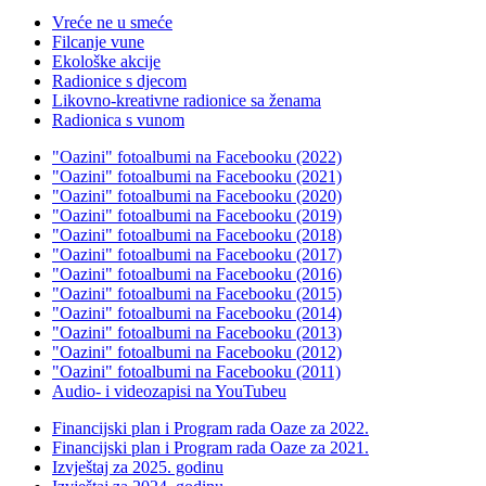
Vreće ne u smeće
Filcanje vune
Ekološke akcije
Radionice s djecom
Likovno-kreativne radionice sa ženama
Radionica s vunom
"Oazini" fotoalbumi na Facebooku (2022)
"Oazini" fotoalbumi na Facebooku (2021)
"Oazini" fotoalbumi na Facebooku (2020)
"Oazini" fotoalbumi na Facebooku (2019)
"Oazini" fotoalbumi na Facebooku (2018)
"Oazini" fotoalbumi na Facebooku (2017)
"Oazini" fotoalbumi na Facebooku (2016)
"Oazini" fotoalbumi na Facebooku (2015)
"Oazini" fotoalbumi na Facebooku (2014)
"Oazini" fotoalbumi na Facebooku (2013)
"Oazini" fotoalbumi na Facebooku (2012)
"Oazini" fotoalbumi na Facebooku (2011)
Audio- i videozapisi na YouTubeu
Financijski plan i Program rada Oaze za 2022.
Financijski plan i Program rada Oaze za 2021.
Izvještaj za 2025. godinu