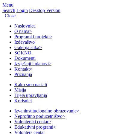
Menu
Search
Login
Desktop Version
Close
Naslovnica
O nama
>
Programi i projekti
>
Izdavaštvo
Galerija slika
>
SOKNO
Dokumenti
Izvještaji i planovi
>
Kontakt
>
Priznanja
Kako smo nastali
Misija
Tijela upravljanja
Korisnici
Izvaninstitucionalno obrazovanje
>
Neprofitno poduzetništvo
>
Volonterski centar
>
Edukativni programi
>
Volonters centar