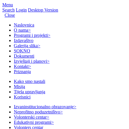
Menu
Search
Login
Desktop Version
Close
Naslovnica
O nama
>
Programi i projekti
>
Izdavaštvo
Galerija slika
>
SOKNO
Dokumenti
Izvještaji i planovi
>
Kontakt
>
Priznanja
Kako smo nastali
Misija
Tijela upravljanja
Korisnici
Izvaninstitucionalno obrazovanje
>
Neprofitno poduzetništvo
>
Volonterski centar
>
Edukativni programi
>
Volonters centar