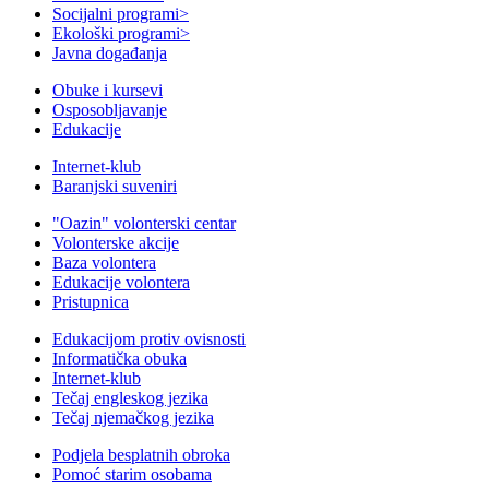
Socijalni programi
>
Ekološki programi
>
Javna događanja
Obuke i kursevi
Osposobljavanje
Edukacije
Internet-klub
Baranjski suveniri
"Oazin" volonterski centar
Volonterske akcije
Baza volontera
Edukacije volontera
Pristupnica
Edukacijom protiv ovisnosti
Informatička obuka
Internet-klub
Tečaj engleskog jezika
Tečaj njemačkog jezika
Podjela besplatnih obroka
Pomoć starim osobama