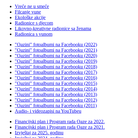
Vreće ne u smeće
Filcanje vune
Ekološke akcije
Radionice s djecom
Likovno-kreativne radionice sa ženama
Radionica s vunom
"Oazini" fotoalbumi na Facebooku (2022)
"Oazini" fotoalbumi na Facebooku (2021)
"Oazini" fotoalbumi na Facebooku (2020)
"Oazini" fotoalbumi na Facebooku (2019)
"Oazini" fotoalbumi na Facebooku (2018)
"Oazini" fotoalbumi na Facebooku (2017)
"Oazini" fotoalbumi na Facebooku (2016)
"Oazini" fotoalbumi na Facebooku (2015)
"Oazini" fotoalbumi na Facebooku (2014)
"Oazini" fotoalbumi na Facebooku (2013)
"Oazini" fotoalbumi na Facebooku (2012)
"Oazini" fotoalbumi na Facebooku (2011)
Audio- i videozapisi na YouTubeu
Financijski plan i Program rada Oaze za 2022.
Financijski plan i Program rada Oaze za 2021.
Izvještaj za 2025. godinu