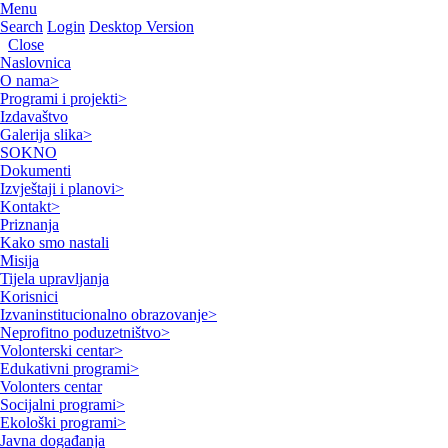
Menu
Search
Login
Desktop Version
Close
Naslovnica
O nama
>
Programi i projekti
>
Izdavaštvo
Galerija slika
>
SOKNO
Dokumenti
Izvještaji i planovi
>
Kontakt
>
Priznanja
Kako smo nastali
Misija
Tijela upravljanja
Korisnici
Izvaninstitucionalno obrazovanje
>
Neprofitno poduzetništvo
>
Volonterski centar
>
Edukativni programi
>
Volonters centar
Socijalni programi
>
Ekološki programi
>
Javna događanja