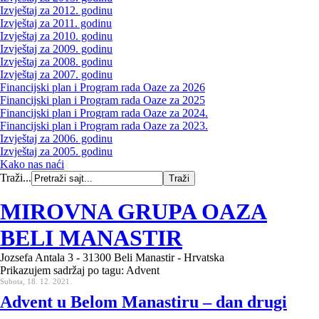
Izvještaj za 2012. godinu
Izvještaj za 2011. godinu
Izvještaj za 2010. godinu
Izvještaj za 2009. godinu
Izvještaj za 2008. godinu
Izvještaj za 2007. godinu
Financijski plan i Program rada Oaze za 2026
Financijski plan i Program rada Oaze za 2025
Financijski plan i Program rada Oaze za 2024.
Financijski plan i Program rada Oaze za 2023.
Izvještaj za 2006. godinu
Izvještaj za 2005. godinu
Kako nas naći
Traži...
MIROVNA GRUPA OAZA
BELI MANASTIR
Jozsefa Antala 3 - 31300 Beli Manastir - Hrvatska
Prikazujem sadržaj po tagu: Advent
Subota, 18. 12. 2021.
Advent u Belom Manastiru – dan drugi