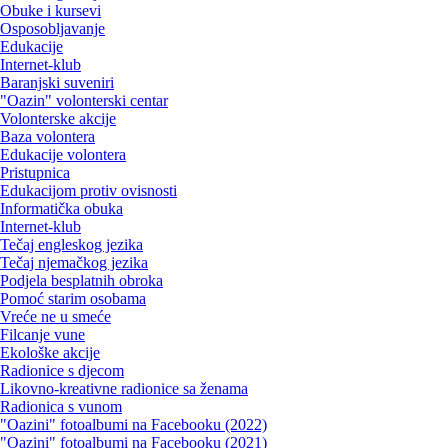
Obuke i kursevi
Osposobljavanje
Edukacije
Internet-klub
Baranjski suveniri
"Oazin" volonterski centar
Volonterske akcije
Baza volontera
Edukacije volontera
Pristupnica
Edukacijom protiv ovisnosti
Informatička obuka
Internet-klub
Tečaj engleskog jezika
Tečaj njemačkog jezika
Podjela besplatnih obroka
Pomoć starim osobama
Vreće ne u smeće
Filcanje vune
Ekološke akcije
Radionice s djecom
Likovno-kreativne radionice sa ženama
Radionica s vunom
"Oazini" fotoalbumi na Facebooku (2022)
"Oazini" fotoalbumi na Facebooku (2021)