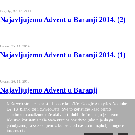
Nedjelja, 07. 12. 2014.
Najavljujemo Advent u Baranji 2014. (2)
Utorak, 25. 11. 2014.
Najavljujemo Advent u Baranji 2014. (1)
Utorak, 26. 11. 2013.
Najavljujemo Advent u Baranji
Naša web-stranica koristi sljedeće kolačiće: Google Analytics, Youtube,
JA_T3_blank_tpl i cwGeoData. Sve to koristimo kako bismo
anonimnom analizom vaše aktivnosti dobili informaciju je li vam
iskustvo korištenja naše web-stranice pozitivno (ako nije da ga
Nalazite se ovdje:
Naslovnica
O nama
poboljšamo), a sve s ciljem kako biste od nas dobili najbolje moguće
Desktop Version
Top
informacije.