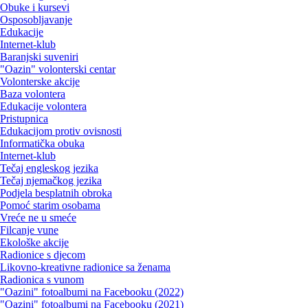
Obuke i kursevi
Osposobljavanje
Edukacije
Internet-klub
Baranjski suveniri
"Oazin" volonterski centar
Volonterske akcije
Baza volontera
Edukacije volontera
Pristupnica
Edukacijom protiv ovisnosti
Informatička obuka
Internet-klub
Tečaj engleskog jezika
Tečaj njemačkog jezika
Podjela besplatnih obroka
Pomoć starim osobama
Vreće ne u smeće
Filcanje vune
Ekološke akcije
Radionice s djecom
Likovno-kreativne radionice sa ženama
Radionica s vunom
"Oazini" fotoalbumi na Facebooku (2022)
"Oazini" fotoalbumi na Facebooku (2021)