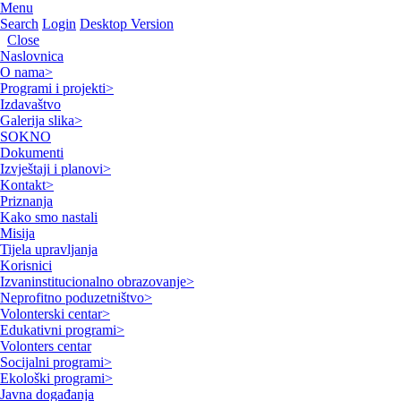
Menu
Search
Login
Desktop Version
Close
Naslovnica
O nama
>
Programi i projekti
>
Izdavaštvo
Galerija slika
>
SOKNO
Dokumenti
Izvještaji i planovi
>
Kontakt
>
Priznanja
Kako smo nastali
Misija
Tijela upravljanja
Korisnici
Izvaninstitucionalno obrazovanje
>
Neprofitno poduzetništvo
>
Volonterski centar
>
Edukativni programi
>
Volonters centar
Socijalni programi
>
Ekološki programi
>
Javna događanja