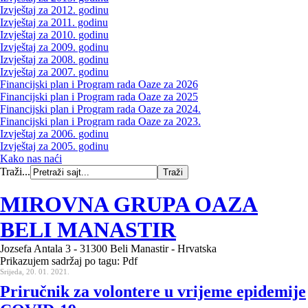
Izvještaj za 2012. godinu
Izvještaj za 2011. godinu
Izvještaj za 2010. godinu
Izvještaj za 2009. godinu
Izvještaj za 2008. godinu
Izvještaj za 2007. godinu
Financijski plan i Program rada Oaze za 2026
Financijski plan i Program rada Oaze za 2025
Financijski plan i Program rada Oaze za 2024.
Financijski plan i Program rada Oaze za 2023.
Izvještaj za 2006. godinu
Izvještaj za 2005. godinu
Kako nas naći
Traži...
MIROVNA GRUPA OAZA
BELI MANASTIR
Jozsefa Antala 3 - 31300 Beli Manastir - Hrvatska
Prikazujem sadržaj po tagu: Pdf
Srijeda, 20. 01. 2021.
Priručnik za volontere u vrijeme epidemije