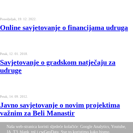
Ponedjeljak, 19. 12. 2022.
Online savjetovanje o financijama udruga
Petak, 12. 01. 2018.
Savjetovanje o gradskom natječaju za
udruge
Petak, 14. 09. 2012.
Javno savjetovanje o novim projektima
važnim za Beli Manastir
Naša web-stranica koristi sljedeće kolačiće: Google Analytics, Youtube,
JA_T3_blank_tpl i cwGeoData. Sve to koristimo kako bismo