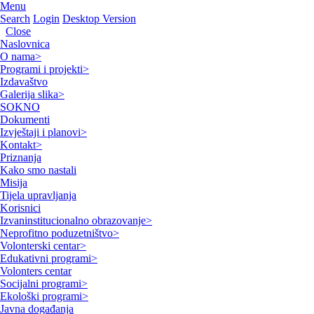
Menu
Search
Login
Desktop Version
Close
Naslovnica
O nama
>
Programi i projekti
>
Izdavaštvo
Galerija slika
>
SOKNO
Dokumenti
Izvještaji i planovi
>
Kontakt
>
Priznanja
Kako smo nastali
Misija
Tijela upravljanja
Korisnici
Izvaninstitucionalno obrazovanje
>
Neprofitno poduzetništvo
>
Volonterski centar
>
Edukativni programi
>
Volonters centar
Socijalni programi
>
Ekološki programi
>
Javna događanja