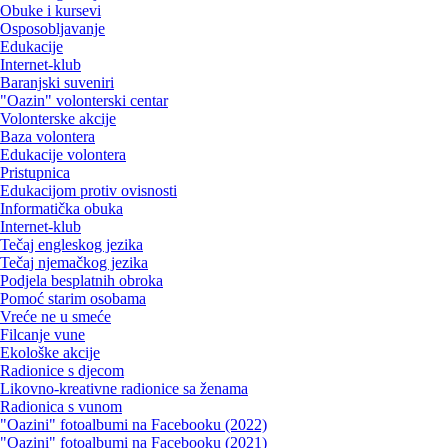
Obuke i kursevi
Osposobljavanje
Edukacije
Internet-klub
Baranjski suveniri
"Oazin" volonterski centar
Volonterske akcije
Baza volontera
Edukacije volontera
Pristupnica
Edukacijom protiv ovisnosti
Informatička obuka
Internet-klub
Tečaj engleskog jezika
Tečaj njemačkog jezika
Podjela besplatnih obroka
Pomoć starim osobama
Vreće ne u smeće
Filcanje vune
Ekološke akcije
Radionice s djecom
Likovno-kreativne radionice sa ženama
Radionica s vunom
"Oazini" fotoalbumi na Facebooku (2022)
"Oazini" fotoalbumi na Facebooku (2021)