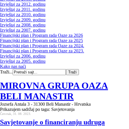
Izvještaj za 2012. godinu
Izvještaj za 2011. godinu
Izvještaj za 2010. godinu
Izvještaj za 2009. godinu
Izvještaj za 2008. godinu
Izvještaj za 2007. godinu
Financijski plan i Program rada Oaze za 2026
Financijski plan i Program rada Oaze za 2025
Financijski plan i Program rada Oaze za 2024.
Financijski plan i Program rada Oaze za 2023.
Izvještaj za 2006. godinu
Izvještaj za 2005. godinu
Kako nas naći
Traži...
MIROVNA GRUPA OAZA
BELI MANASTIR
Jozsefa Antala 3 - 31300 Beli Manastir - Hrvatska
Prikazujem sadržaj po tagu: Savjetovanja
Četvrtak, 31. 08. 2023.
Savjetovanje o financiranju udruga