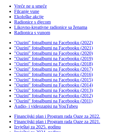
Vreće ne u smeće
Filcanje vune
Ekološke akcije
Radionice s djecom
Likovno-kreativne radionice sa ženama
Radionica s vunom
"Oazini" fotoalbumi na Facebooku (2022)
"Oazini" fotoalbumi na Facebooku (2021)
"Oazini" fotoalbumi na Facebooku (2020)
"Oazini" fotoalbumi na Facebooku (2019)
"Oazini" fotoalbumi na Facebooku (2018)
"Oazini" fotoalbumi na Facebooku (2017)
"Oazini" fotoalbumi na Facebooku (2016)
"Oazini" fotoalbumi na Facebooku (2015)
"Oazini" fotoalbumi na Facebooku (2014)
"Oazini" fotoalbumi na Facebooku (2013)
"Oazini" fotoalbumi na Facebooku (2012)
"Oazini" fotoalbumi na Facebooku (2011)
Audio- i videozapisi na YouTubeu
Financijski plan i Program rada Oaze za 2022.
Financijski plan i Program rada Oaze za 2021.
Izvještaj za 2025. godinu