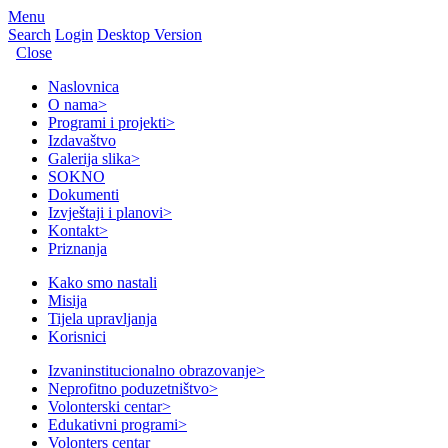
Menu
Search
Login
Desktop Version
Close
Naslovnica
O nama
>
Programi i projekti
>
Izdavaštvo
Galerija slika
>
SOKNO
Dokumenti
Izvještaji i planovi
>
Kontakt
>
Priznanja
Kako smo nastali
Misija
Tijela upravljanja
Korisnici
Izvaninstitucionalno obrazovanje
>
Neprofitno poduzetništvo
>
Volonterski centar
>
Edukativni programi
>
Volonters centar