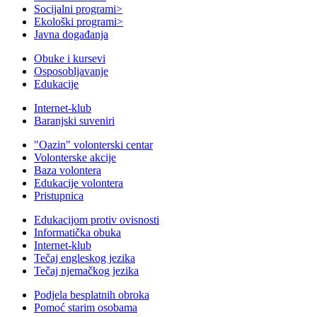
Socijalni programi
>
Ekološki programi
>
Javna događanja
Obuke i kursevi
Osposobljavanje
Edukacije
Internet-klub
Baranjski suveniri
"Oazin" volonterski centar
Volonterske akcije
Baza volontera
Edukacije volontera
Pristupnica
Edukacijom protiv ovisnosti
Informatička obuka
Internet-klub
Tečaj engleskog jezika
Tečaj njemačkog jezika
Podjela besplatnih obroka
Pomoć starim osobama