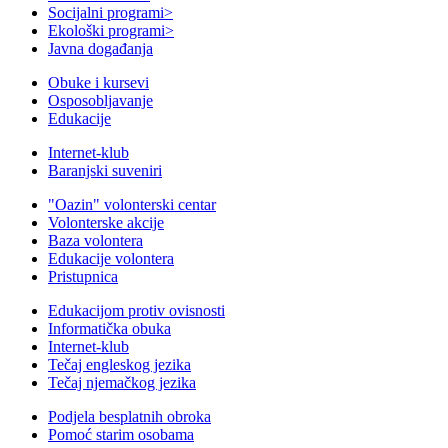
Socijalni programi
>
Ekološki programi
>
Javna događanja
Obuke i kursevi
Osposobljavanje
Edukacije
Internet-klub
Baranjski suveniri
"Oazin" volonterski centar
Volonterske akcije
Baza volontera
Edukacije volontera
Pristupnica
Edukacijom protiv ovisnosti
Informatička obuka
Internet-klub
Tečaj engleskog jezika
Tečaj njemačkog jezika
Podjela besplatnih obroka
Pomoć starim osobama