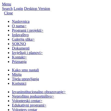
Menu
Search
Login
Desktop Version
Close
Naslovnica
O nama
>
Programi i projekti
>
Izdavaštvo
Galerija slika
>
SOKNO
Dokumenti
Izvještaji i planovi
>
Kontakt
>
Priznanja
Kako smo nastali
Misija
Tijela upravljanja
Korisnici
Izvaninstitucionalno obrazovanje
>
Neprofitno poduzetništvo
>
Volonterski centar
>
Edukativni programi
>
Volonters centar