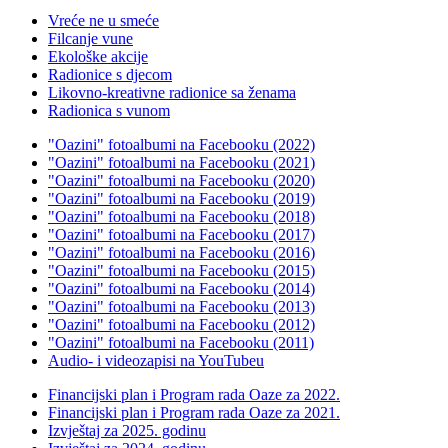
Vreće ne u smeće
Filcanje vune
Ekološke akcije
Radionice s djecom
Likovno-kreativne radionice sa ženama
Radionica s vunom
"Oazini" fotoalbumi na Facebooku (2022)
"Oazini" fotoalbumi na Facebooku (2021)
"Oazini" fotoalbumi na Facebooku (2020)
"Oazini" fotoalbumi na Facebooku (2019)
"Oazini" fotoalbumi na Facebooku (2018)
"Oazini" fotoalbumi na Facebooku (2017)
"Oazini" fotoalbumi na Facebooku (2016)
"Oazini" fotoalbumi na Facebooku (2015)
"Oazini" fotoalbumi na Facebooku (2014)
"Oazini" fotoalbumi na Facebooku (2013)
"Oazini" fotoalbumi na Facebooku (2012)
"Oazini" fotoalbumi na Facebooku (2011)
Audio- i videozapisi na YouTubeu
Financijski plan i Program rada Oaze za 2022.
Financijski plan i Program rada Oaze za 2021.
Izvještaj za 2025. godinu