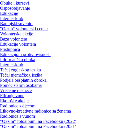
Obuke i kursevi
Osposobljavanje
Edukacije
Internet-klub
Baranjski suveniri
"Oazin" volonterski centar
Volonterske akcije
Baza volontera
Edukacije volontera
Pristupnica
Edukacijom protiv ovisnosti
Informatička obuka
Internet-klub
Tečaj engleskog jezika
Tečaj njemačkog jezika
Podjela besplatnih obroka
Pomoć starim osobama
Vreće ne u smeće
Filcanje vune
Ekološke akcije
Radionice s djecom
Likovno-kreativne radionice sa ženama
Radionica s vunom
"Oazini" fotoalbumi na Facebooku (2022)
"Oazini" fotoalbumi na Facebooku (2021)