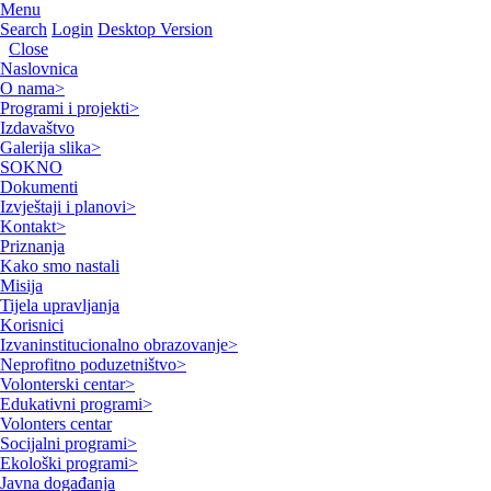
Menu
Search
Login
Desktop Version
Close
Naslovnica
O nama
>
Programi i projekti
>
Izdavaštvo
Galerija slika
>
SOKNO
Dokumenti
Izvještaji i planovi
>
Kontakt
>
Priznanja
Kako smo nastali
Misija
Tijela upravljanja
Korisnici
Izvaninstitucionalno obrazovanje
>
Neprofitno poduzetništvo
>
Volonterski centar
>
Edukativni programi
>
Volonters centar
Socijalni programi
>
Ekološki programi
>
Javna događanja