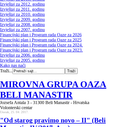
Izvještaj za 2012. godinu
Izvještaj za 2011. godinu
Izvještaj za 2010. godinu
Izvještaj za 2009. godinu
Izvještaj za 2008. godinu
Izvještaj za 2007. godinu
Financijski plan i Program rada Oaze za 2026
Financijski plan i Program rada Oaze za 2025
Financijski plan i Program rada Oaze za 2024.
Financijski plan i Program rada Oaze za 2023.
Izvještaj za 2006. godinu
Izvještaj za 2005. godinu
Kako nas naći
Traži...
MIROVNA GRUPA OAZA
BELI MANASTIR
Jozsefa Antala 3 - 31300 Beli Manastir - Hrvatska
Volonterski centar
Utorak, 25. 04. 2017.
"Od starog pravimo novo – II" (Beli