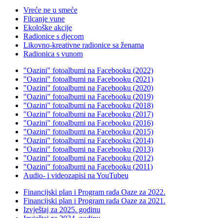
Vreće ne u smeće
Filcanje vune
Ekološke akcije
Radionice s djecom
Likovno-kreativne radionice sa ženama
Radionica s vunom
"Oazini" fotoalbumi na Facebooku (2022)
"Oazini" fotoalbumi na Facebooku (2021)
"Oazini" fotoalbumi na Facebooku (2020)
"Oazini" fotoalbumi na Facebooku (2019)
"Oazini" fotoalbumi na Facebooku (2018)
"Oazini" fotoalbumi na Facebooku (2017)
"Oazini" fotoalbumi na Facebooku (2016)
"Oazini" fotoalbumi na Facebooku (2015)
"Oazini" fotoalbumi na Facebooku (2014)
"Oazini" fotoalbumi na Facebooku (2013)
"Oazini" fotoalbumi na Facebooku (2012)
"Oazini" fotoalbumi na Facebooku (2011)
Audio- i videozapisi na YouTubeu
Financijski plan i Program rada Oaze za 2022.
Financijski plan i Program rada Oaze za 2021.
Izvještaj za 2025. godinu