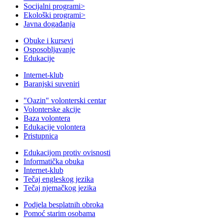
Socijalni programi
>
Ekološki programi
>
Javna događanja
Obuke i kursevi
Osposobljavanje
Edukacije
Internet-klub
Baranjski suveniri
"Oazin" volonterski centar
Volonterske akcije
Baza volontera
Edukacije volontera
Pristupnica
Edukacijom protiv ovisnosti
Informatička obuka
Internet-klub
Tečaj engleskog jezika
Tečaj njemačkog jezika
Podjela besplatnih obroka
Pomoć starim osobama