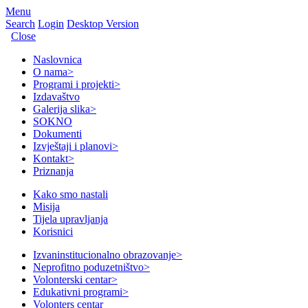
Menu
Search
Login
Desktop Version
Close
Naslovnica
O nama
>
Programi i projekti
>
Izdavaštvo
Galerija slika
>
SOKNO
Dokumenti
Izvještaji i planovi
>
Kontakt
>
Priznanja
Kako smo nastali
Misija
Tijela upravljanja
Korisnici
Izvaninstitucionalno obrazovanje
>
Neprofitno poduzetništvo
>
Volonterski centar
>
Edukativni programi
>
Volonters centar