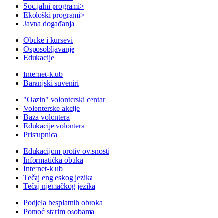
Socijalni programi
>
Ekološki programi
>
Javna događanja
Obuke i kursevi
Osposobljavanje
Edukacije
Internet-klub
Baranjski suveniri
"Oazin" volonterski centar
Volonterske akcije
Baza volontera
Edukacije volontera
Pristupnica
Edukacijom protiv ovisnosti
Informatička obuka
Internet-klub
Tečaj engleskog jezika
Tečaj njemačkog jezika
Podjela besplatnih obroka
Pomoć starim osobama