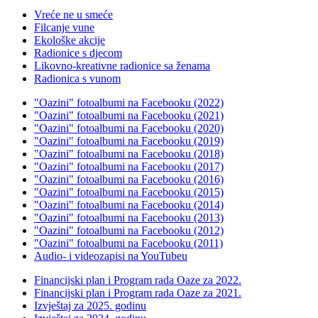
Vreće ne u smeće
Filcanje vune
Ekološke akcije
Radionice s djecom
Likovno-kreativne radionice sa ženama
Radionica s vunom
"Oazini" fotoalbumi na Facebooku (2022)
"Oazini" fotoalbumi na Facebooku (2021)
"Oazini" fotoalbumi na Facebooku (2020)
"Oazini" fotoalbumi na Facebooku (2019)
"Oazini" fotoalbumi na Facebooku (2018)
"Oazini" fotoalbumi na Facebooku (2017)
"Oazini" fotoalbumi na Facebooku (2016)
"Oazini" fotoalbumi na Facebooku (2015)
"Oazini" fotoalbumi na Facebooku (2014)
"Oazini" fotoalbumi na Facebooku (2013)
"Oazini" fotoalbumi na Facebooku (2012)
"Oazini" fotoalbumi na Facebooku (2011)
Audio- i videozapisi na YouTubeu
Financijski plan i Program rada Oaze za 2022.
Financijski plan i Program rada Oaze za 2021.
Izvještaj za 2025. godinu