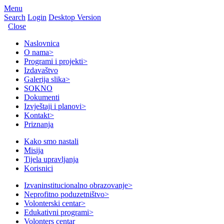
Menu
Search
Login
Desktop Version
Close
Naslovnica
O nama
>
Programi i projekti
>
Izdavaštvo
Galerija slika
>
SOKNO
Dokumenti
Izvještaji i planovi
>
Kontakt
>
Priznanja
Kako smo nastali
Misija
Tijela upravljanja
Korisnici
Izvaninstitucionalno obrazovanje
>
Neprofitno poduzetništvo
>
Volonterski centar
>
Edukativni programi
>
Volonters centar