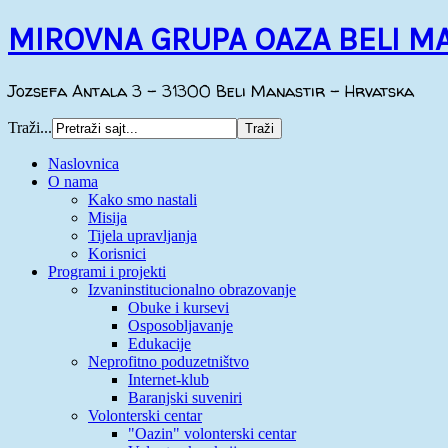
MIROVNA GRUPA OAZA BELI M
Jozsefa Antala 3 - 31300 Beli Manastir - Hrvatska
Traži...
Naslovnica
O nama
Kako smo nastali
Misija
Tijela upravljanja
Korisnici
Programi i projekti
Izvaninstitucionalno obrazovanje
Obuke i kursevi
Osposobljavanje
Edukacije
Neprofitno poduzetništvo
Internet-klub
Baranjski suveniri
Volonterski centar
"Oazin" volonterski centar