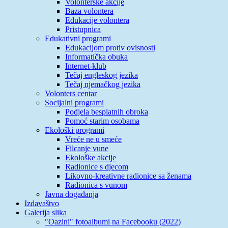
Volonterske akcije
Baza volontera
Edukacije volontera
Pristupnica
Edukativni programi
Edukacijom protiv ovisnosti
Informatička obuka
Internet-klub
Tečaj engleskog jezika
Tečaj njemačkog jezika
Volonters centar
Socijalni programi
Podjela besplatnih obroka
Pomoć starim osobama
Ekološki programi
Vreće ne u smeće
Filcanje vune
Ekološke akcije
Radionice s djecom
Likovno-kreativne radionice sa ženama
Radionica s vunom
Javna događanja
Izdavaštvo
Galerija slika
"Oazini" fotoalbumi na Facebooku (2022)