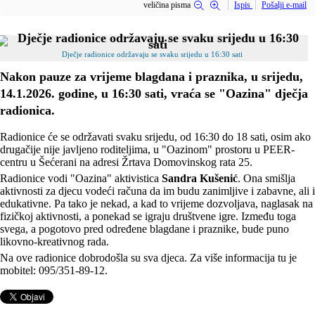
veličina pisma
Ispis
Pošalji e-mail
Dječje radionice održavaju se svaku srijedu u 16:30 sati
Nakon pauze za vrijeme blagdana i praznika, u srijedu,
14.1.2026.
godine, u 16:30 sati, vraća se "Oazina" dječja
radionica.
Radionice će se održavati svaku srijedu, od 16:30 do 18 sati, osim ako
drugačije nije javljeno roditeljima, u "Oazinom" prostoru u PEER-
centru u Šećerani na adresi Žrtava Domovinskog rata 25.
Radionice vodi "Oazina" aktivistica
Sandra Kušenić
. Ona smišlja
aktivnosti za djecu vodeći računa da im budu zanimljive i zabavne, ali i
edukativne. Pa tako je nekad, a kad to vrijeme dozvoljava, naglasak na
fizičkoj aktivnosti, a ponekad se igraju društvene igre. Između toga
svega, a pogotovo pred određene blagdane i praznike, bude puno
likovno-kreativnog rada.
Na ove radionice dobrodošla su sva djeca. Za više informacija tu je
mobitel: 095/351-89-12.