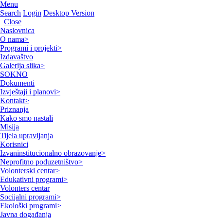
Menu
Search
Login
Desktop Version
Close
Naslovnica
O nama
>
Programi i projekti
>
Izdavaštvo
Galerija slika
>
SOKNO
Dokumenti
Izvještaji i planovi
>
Kontakt
>
Priznanja
Kako smo nastali
Misija
Tijela upravljanja
Korisnici
Izvaninstitucionalno obrazovanje
>
Neprofitno poduzetništvo
>
Volonterski centar
>
Edukativni programi
>
Volonters centar
Socijalni programi
>
Ekološki programi
>
Javna događanja