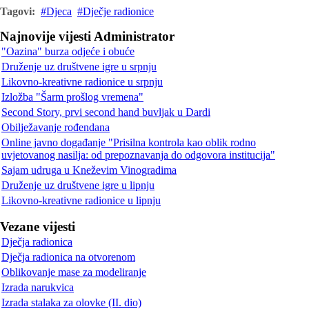
Tagovi:
Djeca
Dječje radionice
Najnovije vijesti Administrator
"Oazina" burza odjeće i obuće
Druženje uz društvene igre u srpnju
Likovno-kreativne radionice u srpnju
Izložba "Šarm prošlog vremena"
Second Story, prvi second hand buvljak u Dardi
Obilježavanje rođendana
Online javno događanje "Prisilna kontrola kao oblik rodno
uvjetovanog nasilja: od prepoznavanja do odgovora institucija"
Sajam udruga u Kneževim Vinogradima
Druženje uz društvene igre u lipnju
Likovno-kreativne radionice u lipnju
Vezane vijesti
Dječja radionica
Dječja radionica na otvorenom
Oblikovanje mase za modeliranje
Izrada narukvica
Izrada stalaka za olovke (II. dio)