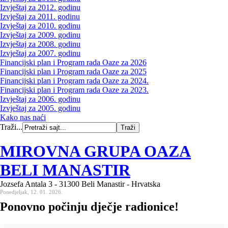
Izvještaj za 2012. godinu
Izvještaj za 2011. godinu
Izvještaj za 2010. godinu
Izvještaj za 2009. godinu
Izvještaj za 2008. godinu
Izvještaj za 2007. godinu
Financijski plan i Program rada Oaze za 2026
Financijski plan i Program rada Oaze za 2025
Financijski plan i Program rada Oaze za 2024.
Financijski plan i Program rada Oaze za 2023.
Izvještaj za 2006. godinu
Izvještaj za 2005. godinu
Kako nas naći
Traži...
MIROVNA GRUPA OAZA
BELI MANASTIR
Jozsefa Antala 3 - 31300 Beli Manastir - Hrvatska
Ponedjeljak, 12. 01. 2026.
Ponovno počinju dječje radionice!