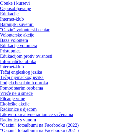
Obuke i kursevi
Osposobljavanje
Edukacije
Internet-klub
Baranjski suveniri
"Oazin" volonterski centar
Volonterske akcije
Baza volontera
Edukacije volontera
Pristupnica
Edukacijom protiv ovisnosti
Informatička obuka
Internet-klub
Tečaj engleskog jezika
Tečaj njemačkog jezika
Podjela besplatnih obroka
Pomoć starim osobama
Vreće ne u smeće
Filcanje vune
Ekološke akcije
Radionice s djecom
Likovno-kreativne radionice sa ženama
Radionica s vunom
"Oazini" fotoalbumi na Facebooku (2022)
"Oazini" fotoalbumi na Facebooku (2021)