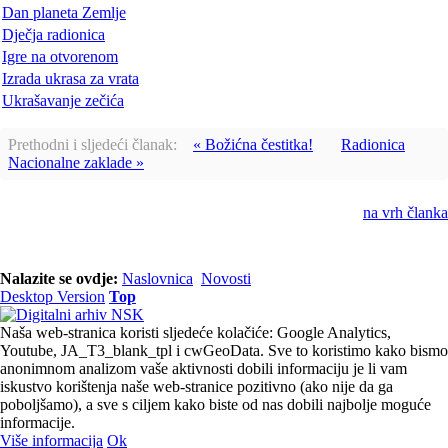
Dan planeta Zemlje
Dječja radionica
Igre na otvorenom
Izrada ukrasa za vrata
Ukrašavanje zečića
Prethodni i sljedeći članak:
« Božićna čestitka!
Radionica
Nacionalne zaklade »
na vrh članka
Nalazite se ovdje:
Naslovnica
Novosti
Desktop Version
Top
Naša web-stranica koristi sljedeće kolačiće: Google Analytics,
Youtube, JA_T3_blank_tpl i cwGeoData. Sve to koristimo kako bismo
anonimnom analizom vaše aktivnosti dobili informaciju je li vam
iskustvo korištenja naše web-stranice pozitivno (ako nije da ga
poboljšamo), a sve s ciljem kako biste od nas dobili najbolje moguće
informacije.
Više informacija
Ok