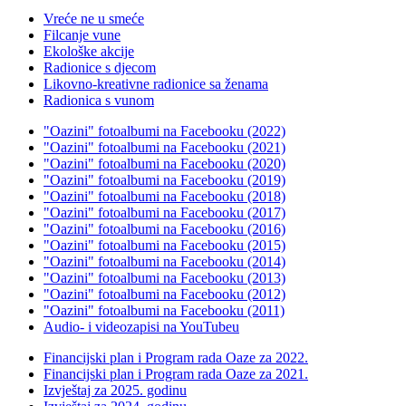
Vreće ne u smeće
Filcanje vune
Ekološke akcije
Radionice s djecom
Likovno-kreativne radionice sa ženama
Radionica s vunom
"Oazini" fotoalbumi na Facebooku (2022)
"Oazini" fotoalbumi na Facebooku (2021)
"Oazini" fotoalbumi na Facebooku (2020)
"Oazini" fotoalbumi na Facebooku (2019)
"Oazini" fotoalbumi na Facebooku (2018)
"Oazini" fotoalbumi na Facebooku (2017)
"Oazini" fotoalbumi na Facebooku (2016)
"Oazini" fotoalbumi na Facebooku (2015)
"Oazini" fotoalbumi na Facebooku (2014)
"Oazini" fotoalbumi na Facebooku (2013)
"Oazini" fotoalbumi na Facebooku (2012)
"Oazini" fotoalbumi na Facebooku (2011)
Audio- i videozapisi na YouTubeu
Financijski plan i Program rada Oaze za 2022.
Financijski plan i Program rada Oaze za 2021.
Izvještaj za 2025. godinu