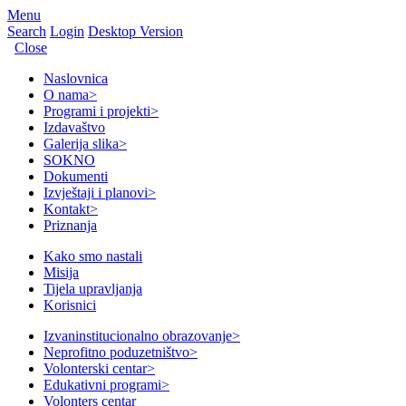
Menu
Search
Login
Desktop Version
Close
Naslovnica
O nama
>
Programi i projekti
>
Izdavaštvo
Galerija slika
>
SOKNO
Dokumenti
Izvještaji i planovi
>
Kontakt
>
Priznanja
Kako smo nastali
Misija
Tijela upravljanja
Korisnici
Izvaninstitucionalno obrazovanje
>
Neprofitno poduzetništvo
>
Volonterski centar
>
Edukativni programi
>
Volonters centar