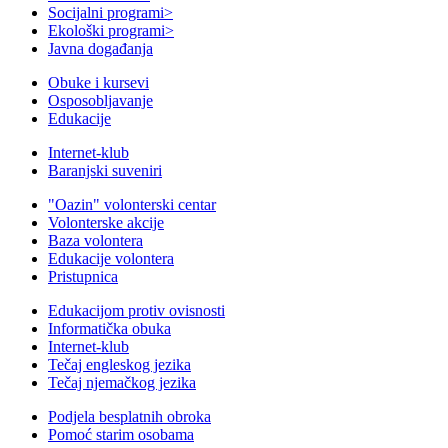
Socijalni programi
>
Ekološki programi
>
Javna događanja
Obuke i kursevi
Osposobljavanje
Edukacije
Internet-klub
Baranjski suveniri
"Oazin" volonterski centar
Volonterske akcije
Baza volontera
Edukacije volontera
Pristupnica
Edukacijom protiv ovisnosti
Informatička obuka
Internet-klub
Tečaj engleskog jezika
Tečaj njemačkog jezika
Podjela besplatnih obroka
Pomoć starim osobama