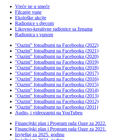
Vreće ne u smeće
Filcanje vune
Ekološke akcije
Radionice s djecom
Likovno-kreativne radionice sa ženama
Radionica s vunom
"Oazini" fotoalbumi na Facebooku (2022)
"Oazini" fotoalbumi na Facebooku (2021)
"Oazini" fotoalbumi na Facebooku (2020)
"Oazini" fotoalbumi na Facebooku (2019)
"Oazini" fotoalbumi na Facebooku (2018)
"Oazini" fotoalbumi na Facebooku (2017)
"Oazini" fotoalbumi na Facebooku (2016)
"Oazini" fotoalbumi na Facebooku (2015)
"Oazini" fotoalbumi na Facebooku (2014)
"Oazini" fotoalbumi na Facebooku (2013)
"Oazini" fotoalbumi na Facebooku (2012)
"Oazini" fotoalbumi na Facebooku (2011)
Audio- i videozapisi na YouTubeu
Financijski plan i Program rada Oaze za 2022.
Financijski plan i Program rada Oaze za 2021.
Izvještaj za 2025. godinu