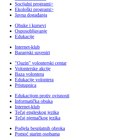
Socijalni programi
>
Ekološki programi
>
Javna događanja
Obuke i kursevi
Osposobljavanje
Edukacije
Internet-klub
Baranjski suveniri
"Oazin" volonterski centar
Volonterske akcije
Baza volontera
Edukacije volontera
Pristupnica
Edukacijom protiv ovisnosti
Informatička obuka
Internet-klub
Tečaj engleskog jezika
Tečaj njemačkog jezika
Podjela besplatnih obroka
Pomoć starim osobama