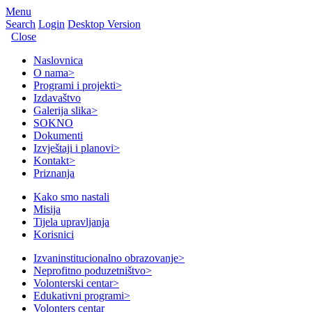
Menu
Search
Login
Desktop Version
Close
Naslovnica
O nama
>
Programi i projekti
>
Izdavaštvo
Galerija slika
>
SOKNO
Dokumenti
Izvještaji i planovi
>
Kontakt
>
Priznanja
Kako smo nastali
Misija
Tijela upravljanja
Korisnici
Izvaninstitucionalno obrazovanje
>
Neprofitno poduzetništvo
>
Volonterski centar
>
Edukativni programi
>
Volonters centar