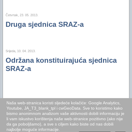
"Oazini" fotoalbumi na Facebooku (2012)
Izvještaj za 2016. godinu
"Oazini" fotoalbumi na Facebooku (2011)
Izvještaj za 2015. godinu
Četvrtak, 23. 05. 2013.
Druga sjednica SRAZ-a
Audio- i videozapisi na YouTubeu
Izvještaj za 2014. godinu
Izvještaj za 2013. godinu
Izvještaj za 2012. godinu
Srijeda, 10. 04. 2013.
Održana konstituirajuća sjednica
Izvještaj za 2011. godinu
SRAZ-a
Izvještaj za 2010. godinu
Izvještaj za 2009. godinu
Izvještaj za 2008. godinu
Naša web-stranica koristi sljedeće kolačiće: Google Analytics,
Youtube, JA_T3_blank_tpl i cwGeoData. Sve to koristimo kako
Izvještaj za 2007. godinu
bismo anonimnom analizom vaše aktivnosti dobili informaciju je
li vam iskustvo korištenja naše web-stranice pozitivno (ako nije
Desktop Version
Top
Financijski plan i Program rada Oaze za 2026
da ga poboljšamo), a sve s ciljem kako biste od nas dobili
najbolje moguće informacije.