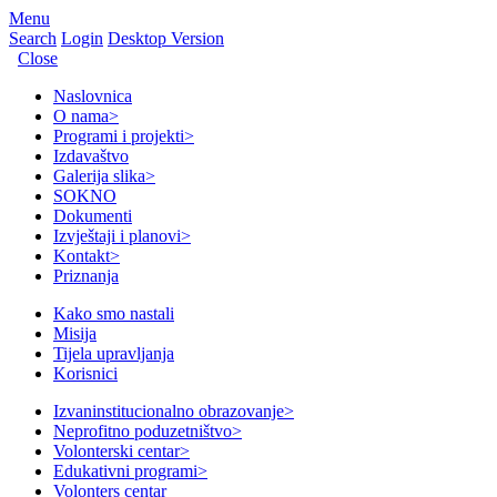
Menu
Search
Login
Desktop Version
Close
Naslovnica
O nama
>
Programi i projekti
>
Izdavaštvo
Galerija slika
>
SOKNO
Dokumenti
Izvještaji i planovi
>
Kontakt
>
Priznanja
Kako smo nastali
Misija
Tijela upravljanja
Korisnici
Izvaninstitucionalno obrazovanje
>
Neprofitno poduzetništvo
>
Volonterski centar
>
Edukativni programi
>
Volonters centar