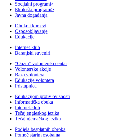
Socijalni programi
>
Ekološki programi
>
Javna događanja
Obuke i kursevi
Osposobljavanje
Edukacije
Internet-klub
Baranjski suveniri
"Oazin" volonterski centar
Volonterske akcije
Baza volontera
Edukacije volontera
Pristupnica
Edukacijom protiv ovisnosti
Informatička obuka
Internet-klub
Tečaj engleskog jezika
Tečaj njemačkog jezika
Podjela besplatnih obroka
Pomoć starim osobama