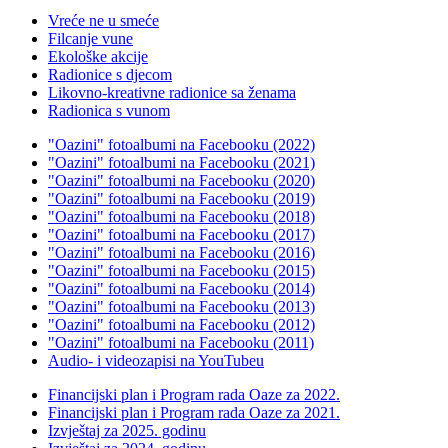
Vreće ne u smeće
Filcanje vune
Ekološke akcije
Radionice s djecom
Likovno-kreativne radionice sa ženama
Radionica s vunom
"Oazini" fotoalbumi na Facebooku (2022)
"Oazini" fotoalbumi na Facebooku (2021)
"Oazini" fotoalbumi na Facebooku (2020)
"Oazini" fotoalbumi na Facebooku (2019)
"Oazini" fotoalbumi na Facebooku (2018)
"Oazini" fotoalbumi na Facebooku (2017)
"Oazini" fotoalbumi na Facebooku (2016)
"Oazini" fotoalbumi na Facebooku (2015)
"Oazini" fotoalbumi na Facebooku (2014)
"Oazini" fotoalbumi na Facebooku (2013)
"Oazini" fotoalbumi na Facebooku (2012)
"Oazini" fotoalbumi na Facebooku (2011)
Audio- i videozapisi na YouTubeu
Financijski plan i Program rada Oaze za 2022.
Financijski plan i Program rada Oaze za 2021.
Izvještaj za 2025. godinu