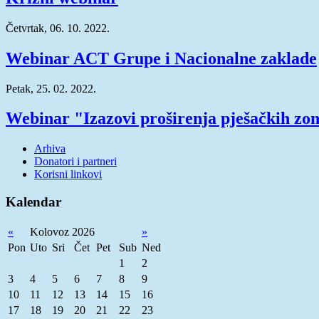
Četvrtak, 06. 10. 2022.
Webinar ACT Grupe i Nacionalne zaklade
Petak, 25. 02. 2022.
Webinar "Izazovi proširenja pješačkih zo
Arhiva
Donatori i partneri
Korisni linkovi
Kalendar
«
Kolovoz 2026
»
Pon
Uto
Sri
Čet
Pet
Sub
Ned
1
2
3
4
5
6
7
8
9
10
11
12
13
14
15
16
17
18
19
20
21
22
23