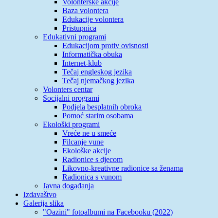
Volonterske akcije
Baza volontera
Edukacije volontera
Pristupnica
Edukativni programi
Edukacijom protiv ovisnosti
Informatička obuka
Internet-klub
Tečaj engleskog jezika
Tečaj njemačkog jezika
Volonters centar
Socijalni programi
Podjela besplatnih obroka
Pomoć starim osobama
Ekološki programi
Vreće ne u smeće
Filcanje vune
Ekološke akcije
Radionice s djecom
Likovno-kreativne radionice sa ženama
Radionica s vunom
Javna događanja
Izdavaštvo
Galerija slika
"Oazini" fotoalbumi na Facebooku (2022)