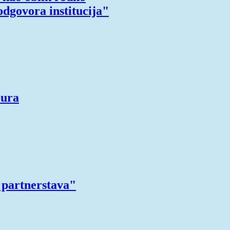
odgovora institucija"
eura
 partnerstava"