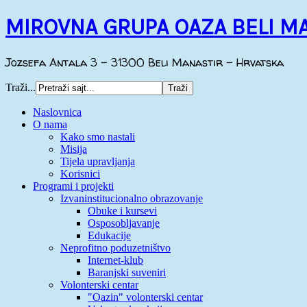
MIROVNA GRUPA OAZA BELI M
Jozsefa Antala 3 - 31300 Beli Manastir - Hrvatska
Traži...
Naslovnica
O nama
Kako smo nastali
Misija
Tijela upravljanja
Korisnici
Programi i projekti
Izvaninstitucionalno obrazovanje
Obuke i kursevi
Osposobljavanje
Edukacije
Neprofitno poduzetništvo
Internet-klub
Baranjski suveniri
Volonterski centar
"Oazin" volonterski centar