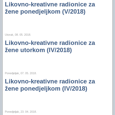
Likovno-kreativne radionice za
"Oazini" fotoalbumi na Facebooku (2012)
Izvještaj za 2016. godinu
žene ponedjeljkom (V/2018)
"Oazini" fotoalbumi na Facebooku (2011)
Izvještaj za 2015. godinu
Audio- i videozapisi na YouTubeu
Izvještaj za 2014. godinu
Izvještaj za 2013. godinu
Utorak, 08. 05. 2018.
Likovno-kreativne radionice za
Izvještaj za 2012. godinu
žene utorkom (IV/2018)
Izvještaj za 2011. godinu
Izvještaj za 2010. godinu
Ponedjeljak, 07. 05. 2018.
Izvještaj za 2009. godinu
Likovno-kreativne radionice za
Izvještaj za 2008. godinu
žene ponedjeljkom (IV/2018)
Izvještaj za 2007. godinu
Financijski plan i Program rada Oaze za 2026
Ponedjeljak, 23. 04. 2018.