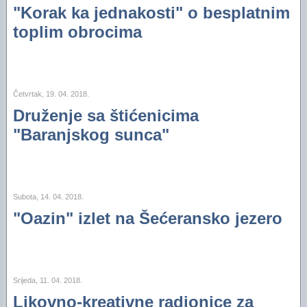
Financijski plan i Program rada Oaze za 2025
"Korak ka jednakosti" o besplatnim
toplim obrocima
Financijski plan i Program rada Oaze za 2024.
Financijski plan i Program rada Oaze za 2023.
Izvještaj za 2006. godinu
Četvrtak, 19. 04. 2018.
Druženje sa štićenicima
Izvještaj za 2005. godinu
"Baranjskog sunca"
Subota, 14. 04. 2018.
"Oazin" izlet na Šećeransko jezero
Srijeda, 11. 04. 2018.
Likovno-kreativne radionice za