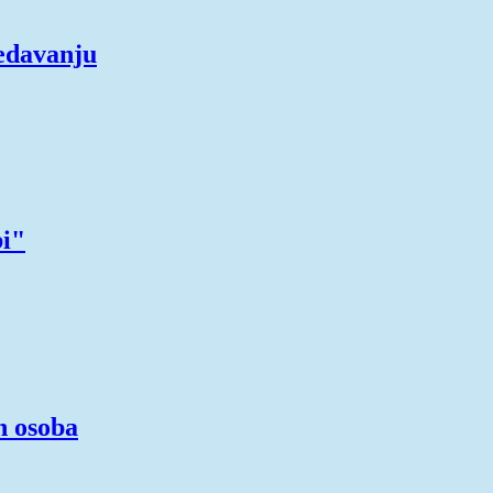
edavanju
bi"
h osoba