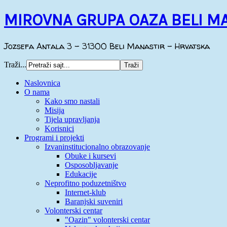
MIROVNA GRUPA OAZA BELI M
Jozsefa Antala 3 - 31300 Beli Manastir - Hrvatska
Traži...
Naslovnica
O nama
Kako smo nastali
Misija
Tijela upravljanja
Korisnici
Programi i projekti
Izvaninstitucionalno obrazovanje
Obuke i kursevi
Osposobljavanje
Edukacije
Neprofitno poduzetništvo
Internet-klub
Baranjski suveniri
Volonterski centar
"Oazin" volonterski centar