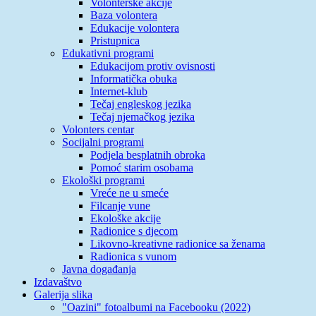
Volonterske akcije
Baza volontera
Edukacije volontera
Pristupnica
Edukativni programi
Edukacijom protiv ovisnosti
Informatička obuka
Internet-klub
Tečaj engleskog jezika
Tečaj njemačkog jezika
Volonters centar
Socijalni programi
Podjela besplatnih obroka
Pomoć starim osobama
Ekološki programi
Vreće ne u smeće
Filcanje vune
Ekološke akcije
Radionice s djecom
Likovno-kreativne radionice sa ženama
Radionica s vunom
Javna događanja
Izdavaštvo
Galerija slika
"Oazini" fotoalbumi na Facebooku (2022)